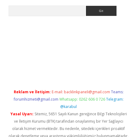
Arama
exbett.net/
betexper.xyz
Reklam ve İletişim:
E-mail:
backlinkpaneli@gmail.com
Teams:
forumhizmeti@gmail.com
Whatsapp: 0262 606 0 726
Telegram:
@karabul
Yasal Uyarı:
Sitemiz, 5651 Sayılı Kanun gereğince Bilgi Teknolojileri
ve İletişim Kurumu (BTK) tarafından onaylanmış bir Yer Sağlayıcı
olarak hizmet vermektedir. Bu nedenle, sitedeki içerikleri proaktif
olarak denetleme veya araştırma yükümlülüğümüz bulunmamaktadır.