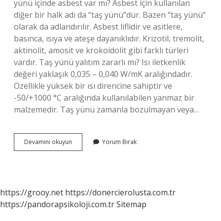
yünü içinde asbest var mı? Asbest için kullanılan
diğer bir halk adı da “taş yünü”dür. Bazen “taş yünü”
olarak da adlandırılır. Asbest liflidir ve asitlere,
basınca, ısıya ve ateşe dayanıklıdır. Krizotil, tremolit,
aktinolit, amosit ve krokoidolit gibi farklı türleri
vardır. Taş yünü yalıtım zararlı mı? Isı iletkenlik
değeri yaklaşık 0,035 – 0,040 W/mK aralığındadır.
Özellikle yüksek bir ısı direncine sahiptir ve
-50/+1000 °C aralığında kullanılabilen yanmaz bir
malzemedir. Taş yünü zamanla bozulmayan veya…
Taş
Devamını okuyun
Yorum Bırak
Yünü
Kanser
Yapar
Mı
https://grooy.net
https://donercierolusta.com.tr
https://pandorapsikoloji.com.tr
Sitemap