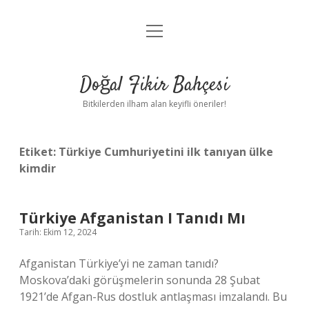
menüyü
Anasayfa
aç
Gizlilik Politikası
Doğal Fikir Bahçesi
Yasal Uyarı
Bitkilerden ilham alan keyifli öneriler!
Hakkımızda
Etiket:
Türkiye Cumhuriyetini ilk tanıyan ülke
kimdir
Türkiye Afganistan I Tanıdı Mı
Tarih: Ekim 12, 2024
Afganistan Türkiye’yi ne zaman tanıdı?
Moskova’daki görüşmelerin sonunda 28 Şubat
1921’de Afgan-Rus dostluk antlaşması imzalandı. Bu