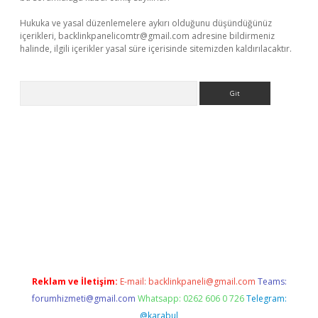
Hukuka ve yasal düzenlemelere aykırı olduğunu düşündüğünüz
içerikleri,
backlinkpanelicomtr@gmail.com
adresine bildirmeniz
halinde, ilgili içerikler yasal süre içerisinde sitemizden kaldırılacaktır.
Arama
exbett.net/
betexper.xyz
Reklam ve İletişim:
E-mail:
backlinkpaneli@gmail.com
Teams:
forumhizmeti@gmail.com
Whatsapp: 0262 606 0 726
Telegram:
@karabul