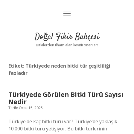
menüyü
Anasayfa
aç
Gizlilik Politikası
Doğal Fikir Bahçesi
Yasal Uyarı
Bitkilerden ilham alan keyifli öneriler!
Hakkımızda
Etiket:
Türkiyede neden bitki tür çeşitliliği
fazladır
Türkiyede Görülen Bitki Türü Sayısı
Nedir
Tarih: Ocak 15, 2025
Türkiye’de kaç bitki türü var? Türkiye’de yaklaşık
10.000 bitki türü yetişiyor. Bu bitki türlerinin