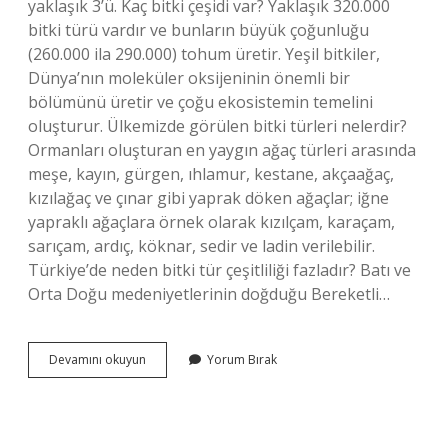
yaklaşık 3’ü. Kaç bitki çeşidi var? Yaklaşık 320.000
bitki türü vardır ve bunların büyük çoğunluğu
(260.000 ila 290.000) tohum üretir. Yeşil bitkiler,
Dünya’nın moleküler oksijeninin önemli bir
bölümünü üretir ve çoğu ekosistemin temelini
oluşturur. Ülkemizde görülen bitki türleri nelerdir?
Ormanları oluşturan en yaygın ağaç türleri arasında
meşe, kayın, gürgen, ıhlamur, kestane, akçaağaç,
kızılağaç ve çınar gibi yaprak döken ağaçlar; iğne
yapraklı ağaçlara örnek olarak kızılçam, karaçam,
sarıçam, ardıç, köknar, sedir ve ladin verilebilir.
Türkiye’de neden bitki tür çeşitliliği fazladır? Batı ve
Orta Doğu medeniyetlerinin doğduğu Bereketli…
Türkiyede
Devamını okuyun
Yorum Bırak
Görülen
Bitki
Türü
Sayısı