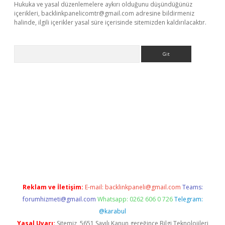
Hukuka ve yasal düzenlemelere aykırı olduğunu düşündüğünüz
içerikleri,
backlinkpanelicomtr@gmail.com
adresine bildirmeniz
halinde, ilgili içerikler yasal süre içerisinde sitemizden kaldırılacaktır.
Arama
exbett.net/
betexper.xyz
Reklam ve İletişim:
E-mail:
backlinkpaneli@gmail.com
Teams:
forumhizmeti@gmail.com
Whatsapp: 0262 606 0 726
Telegram:
@karabul
Yasal Uyarı:
Sitemiz, 5651 Sayılı Kanun gereğince Bilgi Teknolojileri