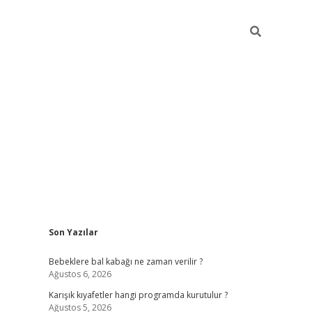
Sidebar
Son Yazılar
https://elexbett.ne
Bebeklere bal kabağı ne zaman verilir ?
Ağustos 6, 2026
Karışık kıyafetler hangi programda kurutulur ?
Ağustos 5, 2026