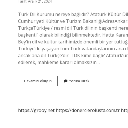
Tarih: Aralık 21, 2024
Türk Dil Kurumu nereye bağlıdır? Atatürk Kültür Dil
Cumhuriyeti Kültür ve Turizm BakanlığıAdresAnkaraY
TürkçeTürkiye / resmi dil Türk dilinin başkenti ner
başkenti” olarak bilindiği bilinmektedir. Hatta 
Bey’in dil ve kültür tarihimizde önemli bir yer tuttuğ
Türkiye’de yaşayan tüm Türk vatandaşlarının ana dil
ancak ana dil Türkçe’dir. TDK kime bağlı? Atatürk’
edilerek, mahkeme kararı olmaksızın…
Türk
Devamını okuyun
Yorum Bırak
Dili
Nereye
Bağlı
https://grooy.net
https://donercierolusta.com.tr
htt