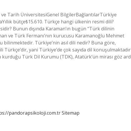
 ve Tarih ÜniversitesiGenel BilgilerBağlantılarTürkiye
ıllık bütçe₺15.610. Türkçe hangi ülkenin resmi dili?
esidir? Bunun dışında Karaman’ın bugün “Türk dilinin
Karaman ve Türk Fermanı’nın kurucusu Karamanoğlu Mehmet
u bilinmektedir. Türkiye’nin asıl dili nedir? Buna göre,
i Türkçe’dir, yani Türkiye’de çok sayıda dil konuşulmaktadır
ün kurduğu Türk Dil Kurumu (TDK), Atatürk’ün mirası göz ard
ps://pandorapsikoloji.com.tr
Sitemap