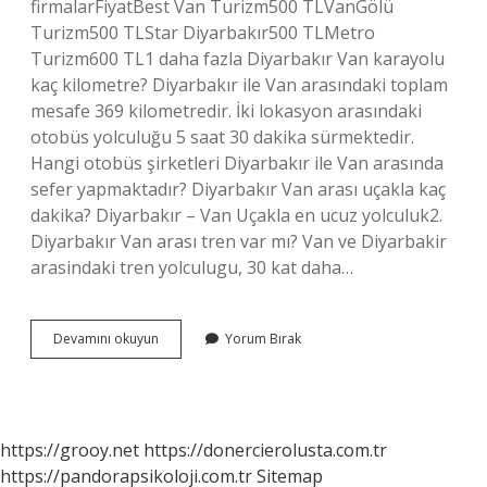
firmalarFiyatBest Van Turizm500 TLVanGölü
Turizm500 TLStar Diyarbakır500 TLMetro
Turizm600 TL1 daha fazla Diyarbakır Van karayolu
kaç kilometre? Diyarbakır ile Van arasındaki toplam
mesafe 369 kilometredir. İki lokasyon arasındaki
otobüs yolculuğu 5 saat 30 dakika sürmektedir.
Hangi otobüs şirketleri Diyarbakır ile Van arasında
sefer yapmaktadır? Diyarbakır Van arası uçakla kaç
dakika? Diyarbakır – Van Uçakla en ucuz yolculuk2.
Diyarbakır Van arası tren var mı? Van ve Diyarbakir
arasindaki tren yolculugu, 30 kat daha…
Van
Devamını okuyun
Yorum Bırak
Diyarbakır
Arası
Kaç
https://grooy.net
https://donercierolusta.com.tr
https://pandorapsikoloji.com.tr
Sitemap