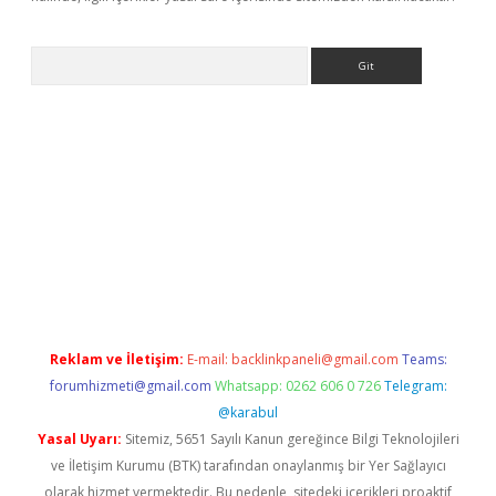
Arama
elexbett.net/
betexper.xyz
Reklam ve İletişim:
E-mail:
backlinkpaneli@gmail.com
Teams:
forumhizmeti@gmail.com
Whatsapp: 0262 606 0 726
Telegram:
@karabul
Yasal Uyarı:
Sitemiz, 5651 Sayılı Kanun gereğince Bilgi Teknolojileri
ve İletişim Kurumu (BTK) tarafından onaylanmış bir Yer Sağlayıcı
olarak hizmet vermektedir. Bu nedenle, sitedeki içerikleri proaktif