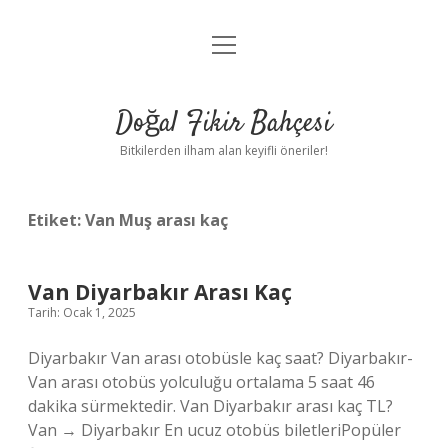
menüyü
Anasayfa
aç
Gizlilik Politikası
Doğal Fikir Bahçesi
Yasal Uyarı
Bitkilerden ilham alan keyifli öneriler!
Hakkımızda
Etiket:
Van Muş arası kaç
Van Diyarbakır Arası Kaç
Tarih: Ocak 1, 2025
Diyarbakır Van arası otobüsle kaç saat? Diyarbakır-
Van arası otobüs yolculuğu ortalama 5 saat 46
dakika sürmektedir. Van Diyarbakır arası kaç TL?
Van → Diyarbakır En ucuz otobüs biletleriPopüler