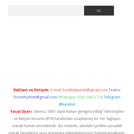
Arama
exbett.net/
betexper.xyz
Reklam ve İletişim:
E-mail:
backlinkpaneli@gmail.com
Teams:
forumhizmeti@gmail.com
Whatsapp: 0262 606 0 726
Telegram:
@karabul
Yasal Uyarı:
Sitemiz, 5651 Sayılı Kanun gereğince Bilgi Teknolojileri
ve İletişim Kurumu (BTK) tarafından onaylanmış bir Yer Sağlayıcı
olarak hizmet vermektedir. Bu nedenle, sitedeki içerikleri proaktif
olarak denetleme veya araştırma yükümlülüğümüz bulunmamaktadır.