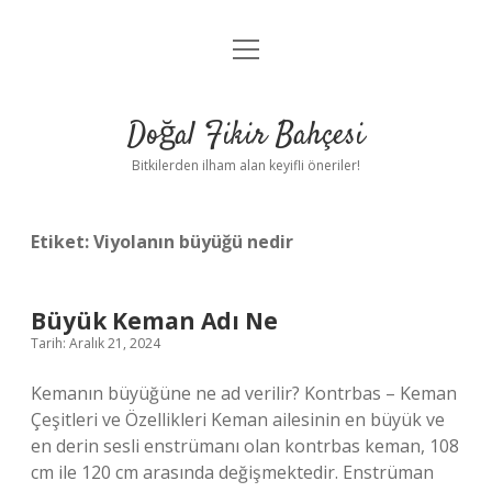
menüyü
Anasayfa
aç
Gizlilik Politikası
Doğal Fikir Bahçesi
Yasal Uyarı
Bitkilerden ilham alan keyifli öneriler!
Hakkımızda
Etiket:
Viyolanın büyüğü nedir
Büyük Keman Adı Ne
Tarih: Aralık 21, 2024
Kemanın büyüğüne ne ad verilir? Kontrbas – Keman
Çeşitleri ve Özellikleri Keman ailesinin en büyük ve
en derin sesli enstrümanı olan kontrbas keman, 108
cm ile 120 cm arasında değişmektedir. Enstrüman