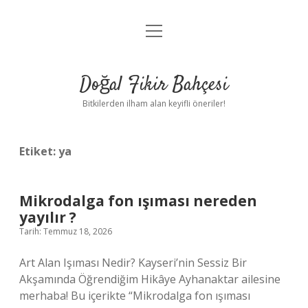
menüyü
Anasayfa
aç
Gizlilik Politikası
Doğal Fikir Bahçesi
Yasal Uyarı
Bitkilerden ilham alan keyifli öneriler!
Hakkımızda
Etiket:
ya
Mikrodalga fon ışıması nereden
yayılır ?
Tarih: Temmuz 18, 2026
Art Alan Işıması Nedir? Kayseri’nin Sessiz Bir
Akşamında Öğrendiğim Hikâye Ayhanaktar ailesine
merhaba! Bu içerikte “Mikrodalga fon ışıması