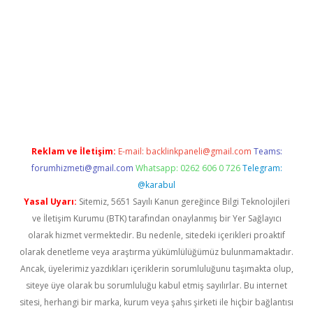
bett.net/
betexper.xyz
Reklam ve İletişim:
E-mail:
backlinkpaneli@gmail.com
Teams:
forumhizmeti@gmail.com
Whatsapp: 0262 606 0 726
Telegram:
@karabul
Yasal Uyarı:
Sitemiz, 5651 Sayılı Kanun gereğince Bilgi Teknolojileri
ve İletişim Kurumu (BTK) tarafından onaylanmış bir Yer Sağlayıcı
olarak hizmet vermektedir. Bu nedenle, sitedeki içerikleri proaktif
olarak denetleme veya araştırma yükümlülüğümüz bulunmamaktadır.
Ancak, üyelerimiz yazdıkları içeriklerin sorumluluğunu taşımakta olup,
siteye üye olarak bu sorumluluğu kabul etmiş sayılırlar. Bu internet
sitesi, herhangi bir marka, kurum veya şahıs şirketi ile hiçbir bağlantısı