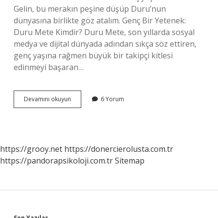
Gelin, bu merakın peşine düşüp Duru’nun
dünyasına birlikte göz atalım. Genç Bir Yetenek:
Duru Mete Kimdir? Duru Mete, son yıllarda sosyal
medya ve dijital dünyada adından sıkça söz ettiren,
genç yaşına rağmen büyük bir takipçi kitlesi
edinmeyi başaran…
Duru
Devamını okuyun
6 Yorum
Mete
kaç
yaşında
?
https://grooy.net
https://donercierolusta.com.tr
https://pandorapsikoloji.com.tr
Sitemap
Son Yazılar