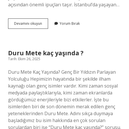
açısından önemli ipuçları taşır. İstanbul’da yaşayan…
Adana
Devamını okuyun
Yorum Bırak
Kozan
Belediye
Otobüsleri
Nereden
Kalkıyor
Duru Mete kaç yaşında ?
?
Tarih: Ekim 26, 2025
Duru Mete Kaç Yaşında? Genç Bir Yıldızın Parlayan
Yolculuğu Hepimizin hayatında bir şekilde ilham
kaynağı olan genç isimler vardır. Kimi zaman sosyal
medyada paylaştıklarıyla, kimi zaman ekranlarda
gördüğümüz enerjileriyle bizi etkilerler. İşte bu
isimlerden biri de son dönemin merak edilen genç
yeteneklerinden Duru Mete. Adını sıkça duymaya
başladığımız bu isim hakkında en çok sorulan
sorulardan biri ise “Duru Mete kaç yaşında?” sorusu.