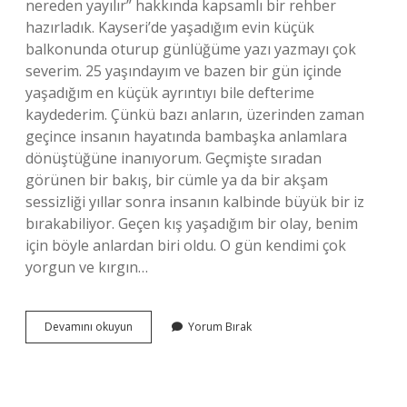
nereden yayılır” hakkında kapsamlı bir rehber
hazırladık. Kayseri’de yaşadığım evin küçük
balkonunda oturup günlüğüme yazı yazmayı çok
severim. 25 yaşındayım ve bazen bir gün içinde
yaşadığım en küçük ayrıntıyı bile defterime
kaydederim. Çünkü bazı anların, üzerinden zaman
geçince insanın hayatında bambaşka anlamlara
dönüştüğüne inanıyorum. Geçmişte sıradan
görünen bir bakış, bir cümle ya da bir akşam
sessizliği yıllar sonra insanın kalbinde büyük bir iz
bırakabiliyor. Geçen kış yaşadığım bir olay, benim
için böyle anlardan biri oldu. O gün kendimi çok
yorgun ve kırgın…
Mikrodalga
Devamını okuyun
Yorum Bırak
fon
ışıması
nereden
yayılır