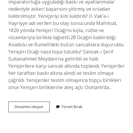
imparatorluğa uyguladığı baskı ve ayaklanmalar
nedeniyle askeri başarısını yitirmiş ve ortadan
kaldırılmıştır. Yeniçeriyi kim kaldırdı? II. Vak’a-ı
Hayriyye adı verilen bu olay sonucunda Mahmud,
1826 yılında Yeniçeri Ocağı’nı kışla, rütbe ve
nizamlarıyla birlikte lağvetti.28 Ocağın kaldırıldığı
Anadolu ve Rumeli’deki bütün sancaklara duyuruldu.
Yeniçeri Ocağı nasıl topa tutuldu? Sancak-ı Şerif
Sultanahmet Meydanı’na getirildi ve halk
Yeniçerilere karşı sancak altında toplandı. Yeniçeriler
her taraftan baskı altına alındı ​​ve teslim olmaya
çağrıldı. Yeniçeriler teslim olmayınca topçu birlikleri
önce Yeniçeri birliklerine ateş açtı. Osmanlı’da…
Osmanlıda
Devamını okuyun
Yorum Bırak
Yeniçeri
Ocağını
Kaldıran
Olaya