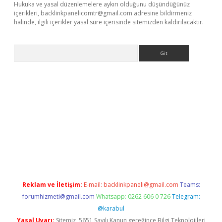
Hukuka ve yasal düzenlemelere aykırı olduğunu düşündüğünüz
içerikleri,
backlinkpanelicomtr@gmail.com
adresine bildirmeniz
halinde, ilgili içerikler yasal süre içerisinde sitemizden kaldırılacaktır.
Arama
lexbett.net/
betexper.xyz
Reklam ve İletişim:
E-mail:
backlinkpaneli@gmail.com
Teams:
forumhizmeti@gmail.com
Whatsapp: 0262 606 0 726
Telegram:
@karabul
Yasal Uyarı:
Sitemiz, 5651 Sayılı Kanun gereğince Bilgi Teknolojileri