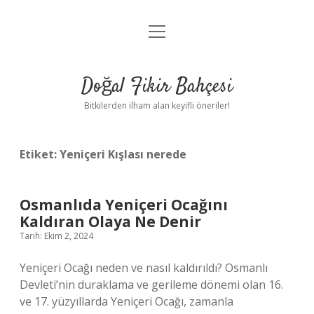
menüyü
Anasayfa
aç
Gizlilik Politikası
Doğal Fikir Bahçesi
Yasal Uyarı
Bitkilerden ilham alan keyifli öneriler!
Hakkımızda
Etiket:
Yeniçeri Kışlası nerede
Osmanlıda Yeniçeri Ocağını
Kaldıran Olaya Ne Denir
Tarih: Ekim 2, 2024
Yeniçeri Ocağı neden ve nasıl kaldırıldı? Osmanlı
Devleti’nin duraklama ve gerileme dönemi olan 16.
ve 17. yüzyıllarda Yeniçeri Ocağı, zamanla