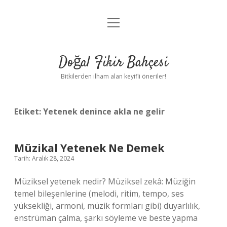
menüyü
Anasayfa
aç
Gizlilik Politikası
Doğal Fikir Bahçesi
Yasal Uyarı
Bitkilerden ilham alan keyifli öneriler!
Hakkımızda
Etiket:
Yetenek denince akla ne gelir
Müzikal Yetenek Ne Demek
Tarih: Aralık 28, 2024
Müziksel yetenek nedir? Müziksel zekâ: Müziğin
temel bileşenlerine (melodi, ritim, tempo, ses
yüksekliği, armoni, müzik formları gibi) duyarlılık,
enstrüman çalma, şarkı söyleme ve beste yapma