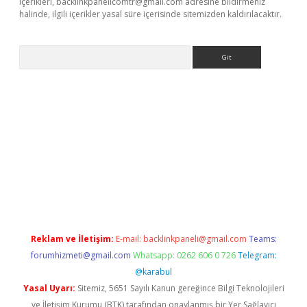
içerikleri,
backlinkpanelicomtr@gmail.com
adresine bildirmeniz
halinde, ilgili içerikler yasal süre içerisinde sitemizden kaldırılacaktır.
Arama
exbett.net/
betexper.xyz
Reklam ve İletişim:
E-mail:
backlinkpaneli@gmail.com
Teams:
forumhizmeti@gmail.com
Whatsapp: 0262 606 0 726
Telegram:
@karabul
Yasal Uyarı:
Sitemiz, 5651 Sayılı Kanun gereğince Bilgi Teknolojileri
ve İletişim Kurumu (BTK) tarafından onaylanmış bir Yer Sağlayıcı