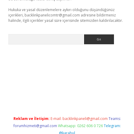
Hukuka ve yasal düzenlemelere aykırı olduğunu düşündüğünüz
içerikleri,
backlinkpanelicomtr@gmail.com
adresine bildirmeniz
halinde, ilgili içerikler yasal süre içerisinde sitemizden kaldırılacaktır.
Arama
exbett.net/
betexper.xyz
Reklam ve İletişim:
E-mail:
backlinkpaneli@gmail.com
Teams:
forumhizmeti@gmail.com
Whatsapp: 0262 606 0 726
Telegram:
@karabul