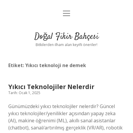
menüyü
Anasayfa
aç
Gizlilik Politikası
Doğal Fikir Bahçesi
Yasal Uyarı
Bitkilerden ilham alan keyifli öneriler!
Hakkımızda
Etiket:
Yıkıcı teknoloji ne demek
Yıkıcı Teknolojiler Nelerdir
Tarih: Ocak 1, 2025
Günümüzdeki yıkıcı teknolojiler nelerdir? Güncel
yıkıcı teknolojiler/yenilikler açısından yapay zeka
(AI), makine öğrenimi (ML), akıllı sanal asistanlar
(chatbot), sanal/artırılmış gerçeklik (VR/AR), robotik