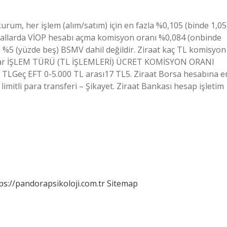
rum, her işlem (alım/satım) için en fazla %0,105 (binde 1,05
allarda VİOP hesabı açma komisyon oranı %0,084 (onbinde
up %5 (yüzde beş) BSMV dahil değildir. Ziraat kaç TL komisyon
yonlar İŞLEM TÜRÜ (TL İŞLEMLERİ) ÜCRET KOMİSYON ORANI
 TLGeç EFT 0-5.000 TL arası17 TL5. Ziraat Borsa hesabına e
imitli para transferi – Şikayet. Ziraat Bankası hesap işletim
ps://pandorapsikoloji.com.tr
Sitemap