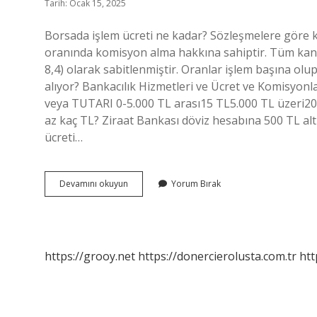
Tarih: Ocak 15, 2025
Borsada işlem ücreti ne kadar? Sözleşmelere göre ku
oranında komisyon alma hakkına sahiptir. Tüm kan
8,4) olarak sabitlenmiştir. Oranlar işlem başına ol
alıyor? Bankacılık Hizmetleri ve Ücret ve Komis
veya TUTARI 0-5.000 TL arası15 TL5.000 TL üzeri20
az kaç TL? Ziraat Bankası döviz hesabına 500 TL alt l
ücreti…
Ziraat
Devamını okuyun
Yorum Bırak
Borsa
Işlem
Ücreti
Ne
Kadar
https://grooy.net
https://donercierolusta.com.tr
htt