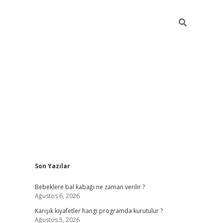
Sidebar
Son Yazılar
https://elexbett.net/
betex
Bebeklere bal kabağı ne zaman verilir ?
Ağustos 6, 2026
Karışık kıyafetler hangi programda kurutulur ?
Ağustos 5, 2026