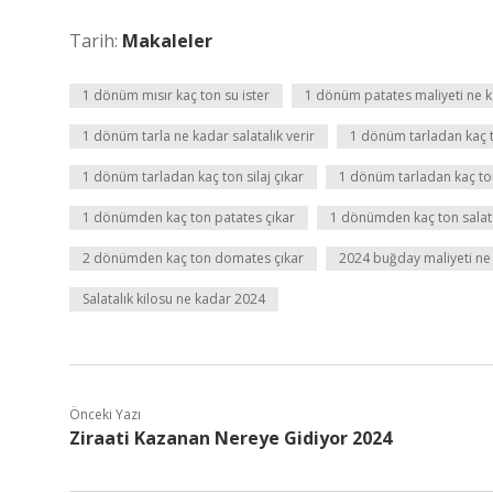
Tarih:
Makaleler
1 dönüm mısır kaç ton su ister
1 dönüm patates maliyeti ne 
1 dönüm tarla ne kadar salatalık verir
1 dönüm tarladan kaç t
1 dönüm tarladan kaç ton silaj çıkar
1 dönüm tarladan kaç ton
1 dönümden kaç ton patates çıkar
1 dönümden kaç ton salata
2 dönümden kaç ton domates çıkar
2024 buğday maliyeti ne
Salatalık kilosu ne kadar 2024
Önceki Yazı
Ziraati Kazanan Nereye Gidiyor 2024