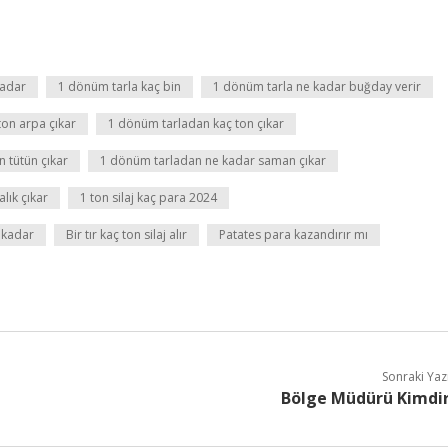
kadar
1 dönüm tarla kaç bin
1 dönüm tarla ne kadar buğday verir
on arpa çıkar
1 dönüm tarladan kaç ton çıkar
 tütün çıkar
1 dönüm tarladan ne kadar saman çıkar
lık çıkar
1 ton silaj kaç para 2024
 kadar
Bir tır kaç ton silaj alır
Patates para kazandırır mı
Sonraki Yaz
Bölge Müdürü Kimdi