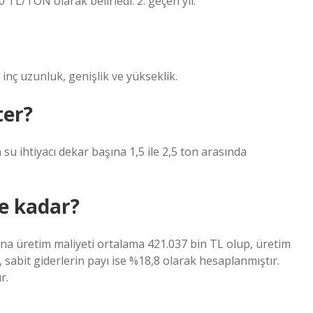
650 TL/TON olarak belirledi. 2. geçen yıl.
inç uzunluk, genişlik ve yükseklik.
ter?
 su ihtiyacı dekar başına 1,5 ile 2,5 ton arasında
e kadar?
aşına üretim maliyeti ortalama 421.037 bin TL olup, üretim
, sabit giderlerin payı ise %18,8 olarak hesaplanmıştır.
r.