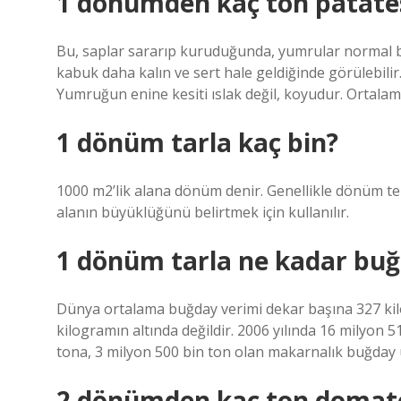
1 dönümden kaç ton patates
Bu, saplar sararıp kuruduğunda, yumrular normal b
kabuk daha kalın ve sert hale geldiğinde görülebilir
Yumruğun enine kesiti ıslak değil, koyudur. Ortalam
1 dönüm tarla kaç bin?
1000 m2’lik alana dönüm denir. Genellikle dönüm teri
alanın büyüklüğünü belirtmek için kullanılır.
1 dönüm tarla ne kadar buğ
Dünya ortalama buğday verimi dekar başına 327 kil
kilogramın altında değildir. 2006 yılında 16 milyon
tona, 3 milyon 500 bin ton olan makarnalık buğday ü
2 dönümden kaç ton domate