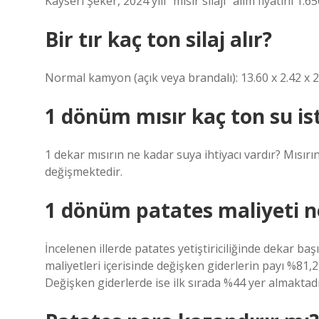
Kayseri Şeker, 2024 yılı “mısır silajı” alım fiyatını 1.
Bir tır kaç ton silaj alır?
Normal kamyon (açık veya brandalı): 13.60 x 2.42 x 2 
1 dönüm mısır kaç ton su is
1 dekar mısırın ne kadar suya ihtiyacı vardır? Mısırın
değişmektedir.
1 dönüm patates maliyeti n
İncelenen illerde patates yetiştiriciliğinde dekar b
maliyetleri içerisinde değişken giderlerin payı %81,2
Değişken giderlerde ise ilk sırada %44 yer almaktadı