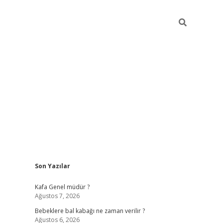
Sidebar
Son Yazılar
https://elexbett.net/
bet
Kafa Genel müdür ?
Ağustos 7, 2026
Bebeklere bal kabağı ne zaman verilir ?
Ağustos 6, 2026