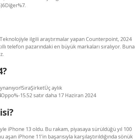
)6Diğer%7.
Teknolojiyle ilgili araştırmalar yapan Counterpoint, 2024
akıllı telefon pazarındaki en büyük markaları sıralıyor. Buna
z.
4?
nanıyor!SıraŞirketÜç aylık
ppo%-15.52 satır daha 17 Haziran 2024
isi?
yle iPhone 13 oldu. Bu rakam, piyasaya sürüldüğü yıl 100
 aşan iPhone 11’in başarısıyla karşılaştırıldığında sönük