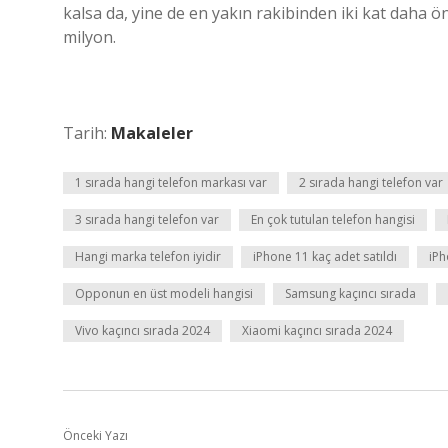
kalsa da, yine de en yakın rakibinden iki kat daha 
milyon.
Tarih:
Makaleler
1 sırada hangi telefon markası var
2 sırada hangi telefon var
3 sırada hangi telefon var
En çok tutulan telefon hangisi
Hangi marka telefon iyidir
iPhone 11 kaç adet satıldı
iP
Opponun en üst modeli hangisi
Samsung kaçıncı sırada
Vivo kaçıncı sırada 2024
Xiaomi kaçıncı sırada 2024
Önceki Yazı