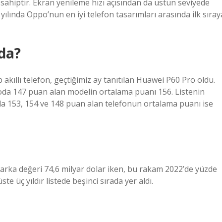
sahiptir. Ekran yenileme hızı açısından da üstün seviyede
yılında Oppo’nun en iyi telefon tasarımları arasında ilk sıray
da?
ıllı telefon, geçtiğimiz ay tanıtılan Huawei P60 Pro oldu.
oda 147 puan alan modelin ortalama puanı 156. Listenin
sıyla 153, 154 ve 148 puan alan telefonun ortalama puanı ise
rka değeri 74,6 milyar dolar iken, bu rakam 2022’de yüzde
te üç yıldır listede beşinci sırada yer aldı.