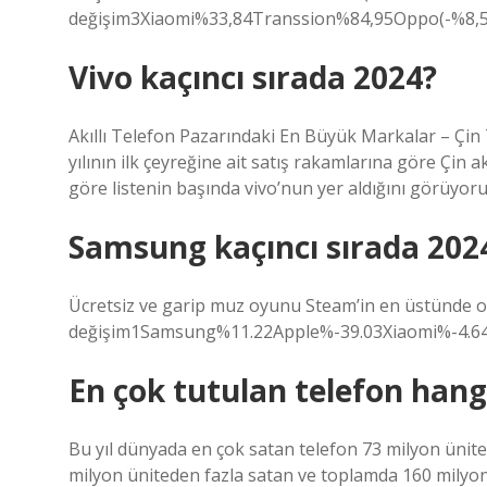
değişim3Xiaomi%33,84Transsion%84,95Oppo(-%8,5
Vivo kaçıncı sırada 2024?
Akıllı Telefon Pazarındaki En Büyük Markalar – Çin 
yılının ilk çeyreğine ait satış rakamlarına göre Çin 
göre listenin başında vivo’nun yer aldığını görüyoru
Samsung kaçıncı sırada 202
Ücretsiz ve garip muz oyunu Steam’in en üstünde oy
değişim1Samsung%11.22Apple%-39.03Xiaomi%-4.64O
En çok tutulan telefon hang
Bu yıl dünyada en çok satan telefon 73 milyon ünite
milyon üniteden fazla satan ve toplamda 160 milyonu