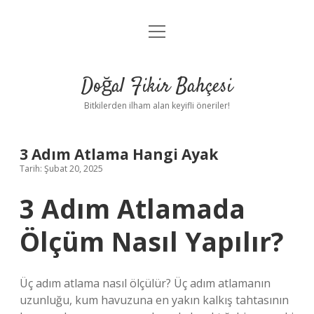
menüyü
Anasayfa
aç
Gizlilik Politikası
Doğal Fikir Bahçesi
Yasal Uyarı
Bitkilerden ilham alan keyifli öneriler!
Hakkımızda
3 Adım Atlama Hangi Ayak
Tarih: Şubat 20, 2025
3 Adım Atlamada
Ölçüm Nasıl Yapılır?
Üç adım atlama nasıl ölçülür? Üç adım atlamanın
uzunluğu, kum havuzuna en yakın kalkış tahtasının