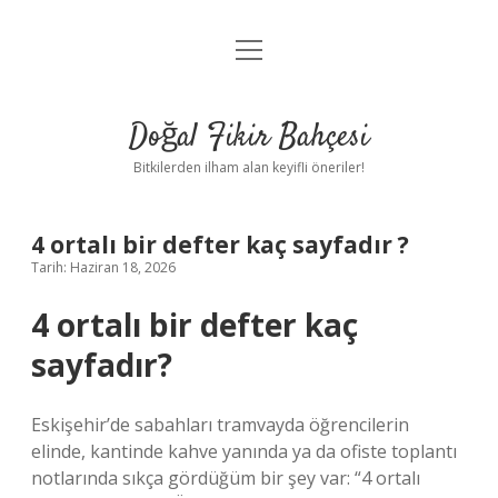
menüyü
Anasayfa
aç
Gizlilik Politikası
Doğal Fikir Bahçesi
Yasal Uyarı
Bitkilerden ilham alan keyifli öneriler!
Hakkımızda
4 ortalı bir defter kaç sayfadır ?
Tarih: Haziran 18, 2026
4 ortalı bir defter kaç
sayfadır?
Eskişehir’de sabahları tramvayda öğrencilerin
elinde, kantinde kahve yanında ya da ofiste toplantı
notlarında sıkça gördüğüm bir şey var: “4 ortalı