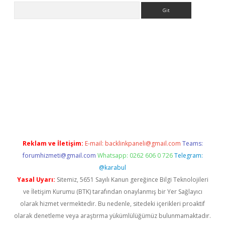
Arama
betexper.xyz
Reklam ve İletişim:
E-mail:
backlinkpaneli@gmail.com
Teams:
forumhizmeti@gmail.com
Whatsapp: 0262 606 0 726
Telegram:
@karabul
Yasal Uyarı:
Sitemiz, 5651 Sayılı Kanun gereğince Bilgi Teknolojileri
ve İletişim Kurumu (BTK) tarafından onaylanmış bir Yer Sağlayıcı
olarak hizmet vermektedir. Bu nedenle, sitedeki içerikleri proaktif
olarak denetleme veya araştırma yükümlülüğümüz bulunmamaktadır.