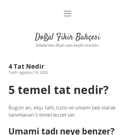
menüyü
Anasayfa
aç
Gizlilik Politikası
Doğal Fikir Bahçesi
Yasal Uyarı
Bitkilerden ilham alan keyifli öneriler!
Hakkımızda
4 Tat Nedir
Tarih: Ağustos 19, 2025
5 temel tat nedir?
Bugün acı, ekşi, tatlı, tuzlu ve umami tadı olarak
tanımlanan 5 temel lezzet var.
Umami tadı neye benzer?