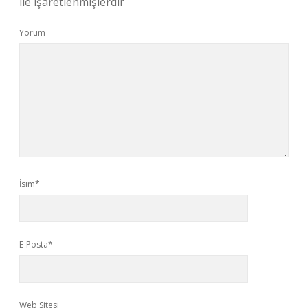
ile işaretlenmişlerdir
Yorum
İsim*
E-Posta*
Web Sitesi