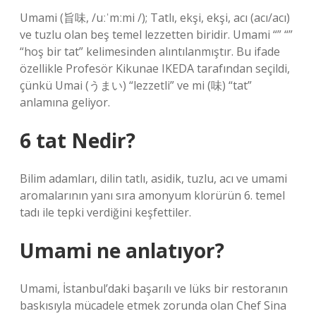
Umami (旨味, /uːˈmːmi /); Tatlı, ekşi, ekşi, acı (acı/acı)
ve tuzlu olan beş temel lezzetten biridir. Umami “” “”
“hoş bir tat” kelimesinden alıntılanmıştır. Bu ifade
özellikle Profesör Kikunae IKEDA tarafından seçildi,
çünkü Umai (うまい) “lezzetli” ve mi (味) “tat”
anlamına geliyor.
6 tat Nedir?
Bilim adamları, dilin tatlı, asidik, tuzlu, acı ve umami
aromalarının yanı sıra amonyum klorürün 6. temel
tadı ile tepki verdiğini keşfettiler.
Umami ne anlatıyor?
Umami, İstanbul’daki başarılı ve lüks bir restoranın
baskısıyla mücadele etmek zorunda olan Chef Sina