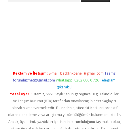
/
betexper.xyz
Reklam ve İletişim:
E-mail:
backlinkpaneli@gmail.com
Teams:
forumhizmeti@gmail.com
Whatsapp: 0262 606 0 726
Telegram:
@karabul
Yasal Uyarı:
Sitemiz, 5651 Sayılı Kanun gereğince Bilgi Teknolojileri
ve İletişim Kurumu (BTK) tarafından onaylanmış bir Yer Sağlayıcı
olarak hizmet vermektedir. Bu nedenle, sitedeki içerikleri proaktif
olarak denetleme veya araştırma yükümlülüğümüz bulunmamaktadır.
Ancak, üyelerimiz yazdıkları içeriklerin sorumluluğunu taşımakta olup,
siteye üye olarak bu sorumluluğu kabul etmiş sayılırlar. Bu internet