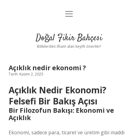
menüyü
Anasayfa
aç
Gizlilik Politikası
Doğal Fikir Bahçesi
Yasal Uyarı
Bitkilerden ilham alan keyifli öneriler!
Hakkımızda
Açıklık nedir ekonomi ?
Tarih: Kasım 2, 2025
Açıklık Nedir Ekonomi?
Felsefi Bir Bakış Açısı
Bir Filozofun Bakışı: Ekonomi ve
Açıklık
Ekonomi, sadece para, ticaret ve üretim gibi maddi