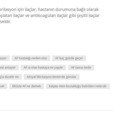
 fibrilasyon için ilaçlar, hastanın durumuna bağlı olarak
aşlatan ilaçlar ve antikoagülan ilaçlar gibi çeşitli ilaçlar
seldir.
geçer
AF hastalığı neden olur
AF kaç günde geçer
sıl anlaşılır
AF si olan hastaya ne yapılır
AF tanısı nedir
açla düzelir mi
Atriyal fibrilasyon kimlerde görülür
malı
EKGde AF ne demek
Kalpte ritim bozukluğu belirtileri nelerdir