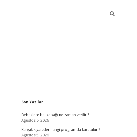
Sidebar
Son Yazılar
https://elexbett.net/
betexp
Bebeklere bal kabağı ne zaman verilir ?
Ağustos 6, 2026
Karışık kıyafetler hangi programda kurutulur ?
Ağustos 5, 2026