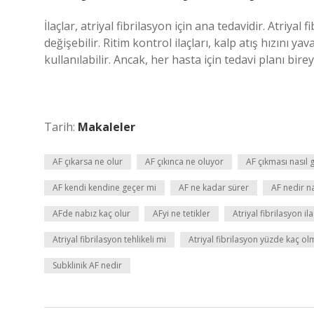
İlaçlar, atriyal fibrilasyon için ana tedavidir. Atriyal
değişebilir. Ritim kontrol ilaçları, kalp atış hızını yav
kullanılabilir. Ancak, her hasta için tedavi planı birey
Tarih:
Makaleler
AF çıkarsa ne olur
AF çıkınca ne oluyor
AF çıkması nasıl 
AF kendi kendine geçer mi
AF ne kadar sürer
AF nedir na
AFde nabız kaç olur
AFyi ne tetikler
Atriyal fibrilasyon il
Atriyal fibrilasyon tehlikeli mi
Atriyal fibrilasyon yüzde kaç ol
Subklinik AF nedir