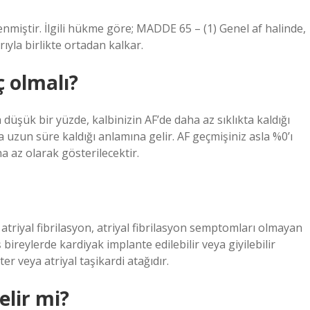
miştir. İlgili hükme göre; MADDE 65 – (1) Genel af halinde,
yla birlikte ortadan kalkar.
ç olmalı?
düşük bir yüzde, kalbinizin AF’de daha az sıklıkta kaldığı
 uzun süre kaldığı anlamına gelir. AF geçmişiniz asla %0’ı
 az olarak gösterilecektir.
k atriyal fibrilasyon, atriyal fibrilasyon semptomları olmayan
 bireylerde kardiyak implante edilebilir veya giyilebilir
tter veya atriyal taşikardi atağıdır.
elir mi?