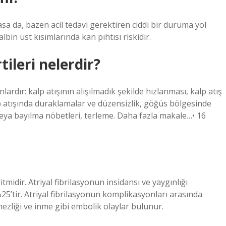
masa da, bazen acil tedavi gerektiren ciddi bir duruma yol
kalbin üst kısımlarında kan pıhtısı riskidir.
ileri nelerdir?
lardır: kalp atışının alışılmadık şekilde hızlanması, kalp atış
p atışında duraklamalar ve düzensizlik, göğüs bölgesinde
 veya bayılma nöbetleri, terleme. Daha fazla makale…• 16
itmidir. Atriyal fibrilasyonun insidansı ve yaygınlığı
25’tir. Atriyal fibrilasyonun komplikasyonları arasında
ezliği ve inme gibi embolik olaylar bulunur.