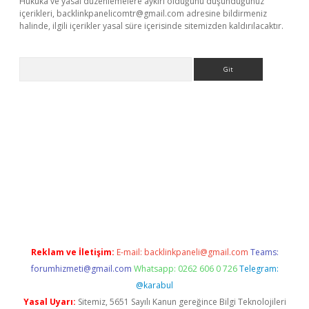
Hukuka ve yasal düzenlemelere aykırı olduğunu düşündüğünüz
içerikleri,
backlinkpanelicomtr@gmail.com
adresine bildirmeniz
halinde, ilgili içerikler yasal süre içerisinde sitemizden kaldırılacaktır.
Arama
texper.xyz
Reklam ve İletişim:
E-mail:
backlinkpaneli@gmail.com
Teams:
forumhizmeti@gmail.com
Whatsapp: 0262 606 0 726
Telegram:
@karabul
Yasal Uyarı:
Sitemiz, 5651 Sayılı Kanun gereğince Bilgi Teknolojileri