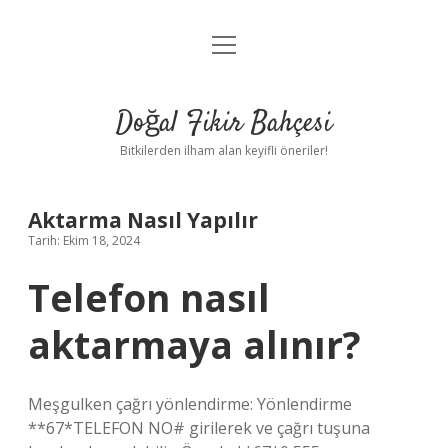
menüyü
Anasayfa
aç
Gizlilik Politikası
Doğal Fikir Bahçesi
Yasal Uyarı
Bitkilerden ilham alan keyifli öneriler!
Hakkımızda
Aktarma Nasıl Yapılır
Tarih: Ekim 18, 2024
Telefon nasıl
aktarmaya alınır?
Meşgulken çağrı yönlendirme: Yönlendirme
**67*TELEFON NO# girilerek ve çağrı tuşuna