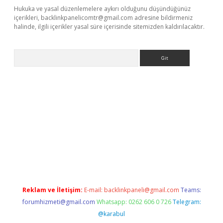
Hukuka ve yasal düzenlemelere aykırı olduğunu düşündüğünüz
içerikleri,
backlinkpanelicomtr@gmail.com
adresine bildirmeniz
halinde, ilgili içerikler yasal süre içerisinde sitemizden kaldırılacaktır.
Arama
https://elexbett.net/
betexper.xyz
Reklam ve İletişim:
E-mail:
backlinkpaneli@gmail.com
Teams:
forumhizmeti@gmail.com
Whatsapp: 0262 606 0 726
Telegram:
@karabul