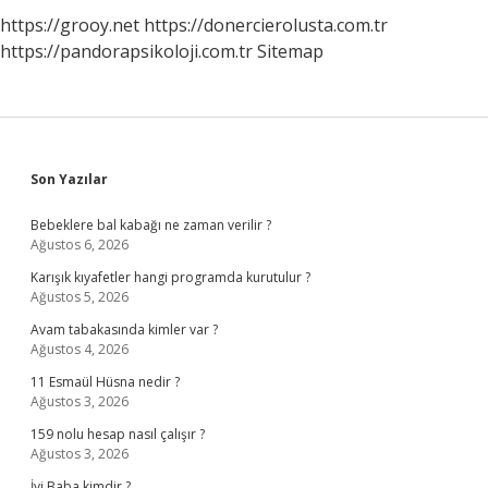
https://grooy.net
https://donercierolusta.com.tr
https://pandorapsikoloji.com.tr
Sitemap
Sidebar
Son Yazılar
Bebeklere bal kabağı ne zaman verilir ?
Ağustos 6, 2026
Karışık kıyafetler hangi programda kurutulur ?
Ağustos 5, 2026
Avam tabakasında kimler var ?
Ağustos 4, 2026
11 Esmaül Hüsna nedir ?
Ağustos 3, 2026
159 nolu hesap nasıl çalışır ?
Ağustos 3, 2026
İyi Baba kimdir ?