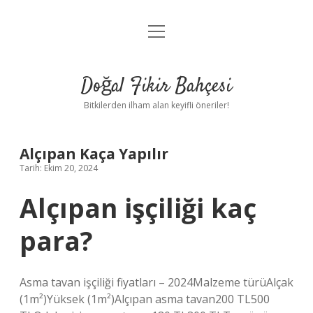
menüyü
Anasayfa
aç
Gizlilik Politikası
Doğal Fikir Bahçesi
Yasal Uyarı
Bitkilerden ilham alan keyifli öneriler!
Hakkımızda
Alçıpan Kaça Yapılır
Tarih: Ekim 20, 2024
Alçıpan işçiliği kaç
para?
Asma tavan işçiliği fiyatları – 2024Malzeme türüAlçak
(1m²)Yüksek (1m²)Alçıpan asma tavan200 TL500