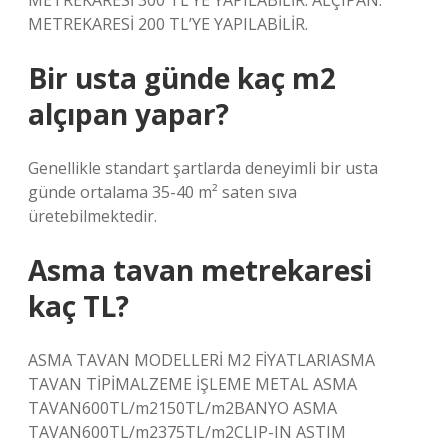
METREKARESİ 300 TL’YE YAPILABİLİR. ALÇIPAN:
METREKARESİ 200 TL’YE YAPILABİLİR.
Bir usta günde kaç m2
alçıpan yapar?
Genellikle standart şartlarda deneyimli bir usta
günde ortalama 35-40 m² saten sıva
üretebilmektedir.
Asma tavan metrekaresi
kaç TL?
ASMA TAVAN MODELLERİ M2 FİYATLARIASMA
TAVAN TİPİMALZEME İŞLEME METAL ASMA
TAVAN600TL/m2150TL/m2BANYO ASMA
TAVAN600TL/m2375TL/m2CLIP-IN ASTIM