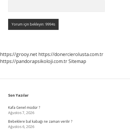
https://grooy.net
https://donercierolusta.com.tr
https://pandorapsikoloji.com.tr
Sitemap
Sidebar
Son Yazılar
Kafa Genel müdür ?
Ağustos 7, 2026
Bebeklere bal kabağı ne zaman verilir ?
Ağustos 6, 2026