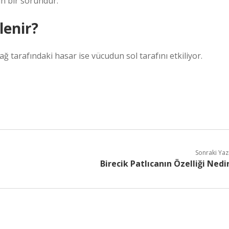
n bir sorundur.
lenir?
ğ tarafındaki hasar ise vücudun sol tarafını etkiliyor.
Sonraki Yaz
Birecik Patlıcanın Özelliği Nedi