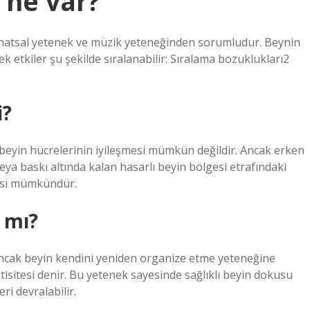
 ne var?
sanatsal yetenek ve müzik yeteneğinden sorumludur. Beynin
 etkiler şu şekilde sıralanabilir: Sıralama bozuklukları2
i?
yin hücrelerinin iyileşmesi mümkün değildir. Ancak erken
a baskı altında kalan hasarlı beyin bölgesi etrafındaki
ması mümkündür.
 mı?
Ancak beyin kendini yeniden organize etme yeteneğine
tisitesi denir. Bu yetenek sayesinde sağlıklı beyin dokusu
ri devralabilir.