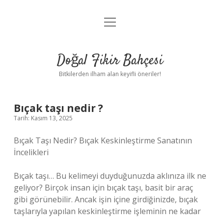
menüyü
Anasayfa
aç
Gizlilik Politikası
Doğal Fikir Bahçesi
Yasal Uyarı
Bitkilerden ilham alan keyifli öneriler!
Hakkımızda
Bıçak taşı nedir ?
Tarih: Kasım 13, 2025
Bıçak Taşı Nedir? Bıçak Keskinleştirme Sanatının
İncelikleri
Bıçak taşı… Bu kelimeyi duyduğunuzda aklınıza ilk ne
geliyor? Birçok insan için bıçak taşı, basit bir araç
gibi görünebilir. Ancak işin içine girdiğinizde, bıçak
taşlarıyla yapılan keskinleştirme işleminin ne kadar