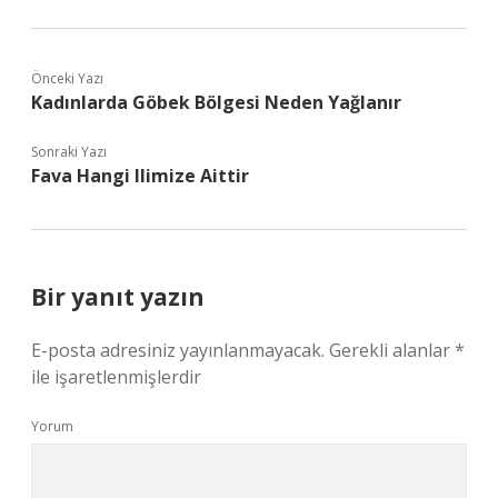
Önceki Yazı
Kadınlarda Göbek Bölgesi Neden Yağlanır
Sonraki Yazı
Fava Hangi Ilimize Aittir
Bir yanıt yazın
E-posta adresiniz yayınlanmayacak.
Gerekli alanlar
*
ile işaretlenmişlerdir
Yorum