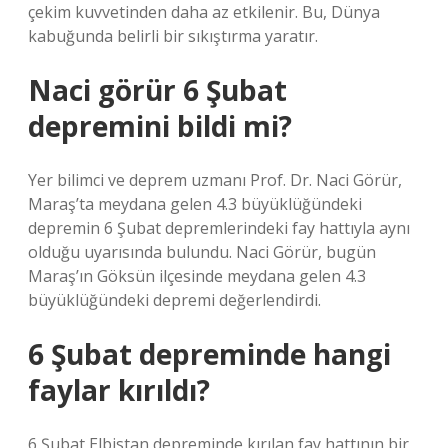
çekim kuvvetinden daha az etkilenir. Bu, Dünya
kabuğunda belirli bir sıkıştırma yaratır.
Naci görür 6 Şubat
depremini bildi mi?
Yer bilimci ve deprem uzmanı Prof. Dr. Naci Görür,
Maraş’ta meydana gelen 4.3 büyüklüğündeki
depremin 6 Şubat depremlerindeki fay hattıyla aynı
olduğu uyarısında bulundu. Naci Görür, bugün
Maraş’ın Göksün ilçesinde meydana gelen 4.3
büyüklüğündeki depremi değerlendirdi.
6 Şubat depreminde hangi
faylar kırıldı?
6 Şubat Elbistan depreminde kırılan fay hattının bir