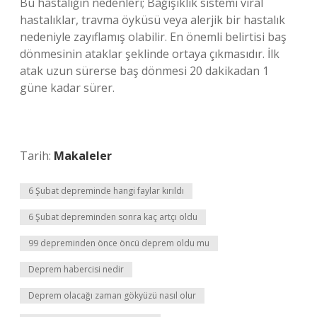
Bu hastalığın nedenleri; Bağışıklık sistemi viral
hastalıklar, travma öyküsü veya alerjik bir hastalık
nedeniyle zayıflamış olabilir. En önemli belirtisi baş
dönmesinin ataklar şeklinde ortaya çıkmasıdır. İlk
atak uzun sürerse baş dönmesi 20 dakikadan 1
güne kadar sürer.
Tarih:
Makaleler
6 Şubat depreminde hangi faylar kırıldı
6 Şubat depreminden sonra kaç artçı oldu
99 depreminden önce öncü deprem oldu mu
Deprem habercisi nedir
Deprem olacağı zaman gökyüzü nasıl olur