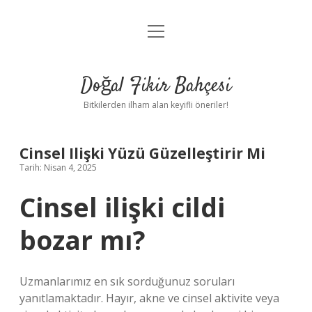
menüyü
Anasayfa
aç
Gizlilik Politikası
Doğal Fikir Bahçesi
Yasal Uyarı
Bitkilerden ilham alan keyifli öneriler!
Hakkımızda
Cinsel Ilişki Yüzü Güzelleştirir Mi
Tarih: Nisan 4, 2025
Cinsel ilişki cildi
bozar mı?
Uzmanlarımız en sık sorduğunuz soruları
yanıtlamaktadır. Hayır, akne ve cinsel aktivite veya