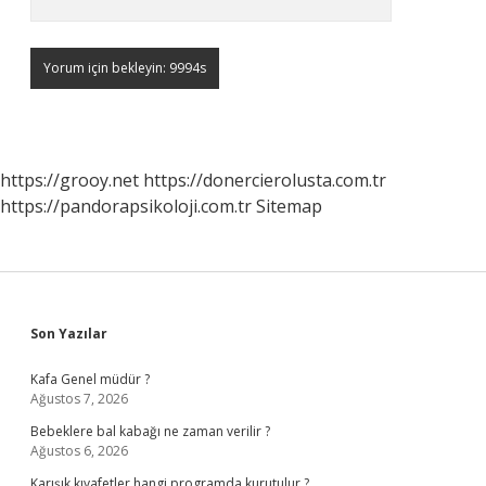
https://grooy.net
https://donercierolusta.com.tr
https://pandorapsikoloji.com.tr
Sitemap
Sidebar
Son Yazılar
Kafa Genel müdür ?
Ağustos 7, 2026
Bebeklere bal kabağı ne zaman verilir ?
Ağustos 6, 2026
Karışık kıyafetler hangi programda kurutulur ?