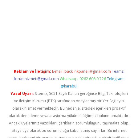
et/
betexper.xyz
Reklam ve İletişim:
E-mail:
backlinkpaneli@gmail.com
Teams:
forumhizmeti@gmail.com
Whatsapp: 0262 606 0 726
Telegram:
@karabul
Yasal Uyarı:
Sitemiz, 5651 Sayılı Kanun gereğince Bilgi Teknolojileri
ve İletişim Kurumu (BTK) tarafından onaylanmış bir Yer Sağlayıcı
olarak hizmet vermektedir. Bu nedenle, sitedeki içerikleri proaktif
olarak denetleme veya araştırma yükümlülüğümüz bulunmamaktadır.
Ancak, üyelerimiz yazdıkları içeriklerin sorumluluğunu taşımakta olup,
siteye üye olarak bu sorumluluğu kabul etmiş sayılırlar. Bu internet
sitesi, herhangi bir marka, kurum veya şahıs şirketi ile hiçbir bağlantısı