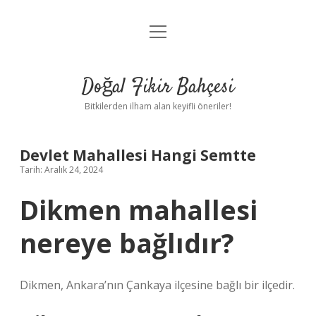
menüyü
Anasayfa
aç
Gizlilik Politikası
Doğal Fikir Bahçesi
Yasal Uyarı
Bitkilerden ilham alan keyifli öneriler!
Hakkımızda
Devlet Mahallesi Hangi Semtte
Tarih: Aralık 24, 2024
Dikmen mahallesi
nereye bağlıdır?
Dikmen, Ankara’nın Çankaya ilçesine bağlı bir ilçedir.