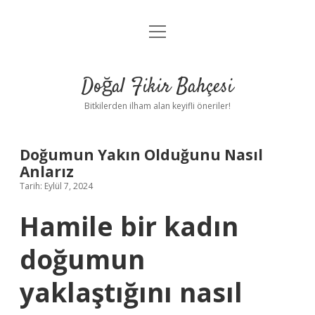
menüyü
Anasayfa
aç
Gizlilik Politikası
Doğal Fikir Bahçesi
Yasal Uyarı
Bitkilerden ilham alan keyifli öneriler!
Hakkımızda
Doğumun Yakın Olduğunu Nasıl
Anlarız
Tarih: Eylül 7, 2024
Hamile bir kadın
doğumun
yaklaştığını nasıl