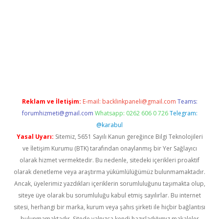
z
Reklam ve İletişim:
E-mail:
backlinkpaneli@gmail.com
Teams:
forumhizmeti@gmail.com
Whatsapp: 0262 606 0 726
Telegram:
@karabul
Yasal Uyarı:
Sitemiz, 5651 Sayılı Kanun gereğince Bilgi Teknolojileri
ve İletişim Kurumu (BTK) tarafından onaylanmış bir Yer Sağlayıcı
olarak hizmet vermektedir. Bu nedenle, sitedeki içerikleri proaktif
olarak denetleme veya araştırma yükümlülüğümüz bulunmamaktadır.
Ancak, üyelerimiz yazdıkları içeriklerin sorumluluğunu taşımakta olup,
siteye üye olarak bu sorumluluğu kabul etmiş sayılırlar. Bu internet
sitesi, herhangi bir marka, kurum veya şahıs şirketi ile hiçbir bağlantısı
bulunmamaktadır. Sitede yalnızca kendi hazırladığımız makaleler