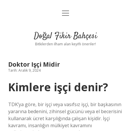
menüyü
Anasayfa
aç
Gizlilik Politikası
Doğal Fikir Bahçesi
Yasal Uyarı
Bitkilerden ilham alan keyifli öneriler!
Hakkımızda
Doktor Işçi Midir
Tarih: Aralık 9, 2024
Kimlere işçi denir?
TDK’ya göre, bir işçi veya vasıfsız işçi, bir başkasının
yararına bedenini, zihinsel gücünü veya el becerisini
kullanarak ücret karşılığında çalışan kişidir. İşçi
kavramı, insanlığın mülkiyet kavramını