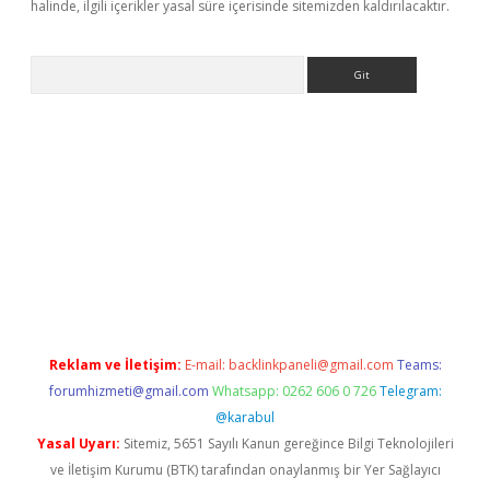
halinde, ilgili içerikler yasal süre içerisinde sitemizden kaldırılacaktır.
Arama
t/
betexper.xyz
Reklam ve İletişim:
E-mail:
backlinkpaneli@gmail.com
Teams:
forumhizmeti@gmail.com
Whatsapp: 0262 606 0 726
Telegram:
@karabul
Yasal Uyarı:
Sitemiz, 5651 Sayılı Kanun gereğince Bilgi Teknolojileri
ve İletişim Kurumu (BTK) tarafından onaylanmış bir Yer Sağlayıcı