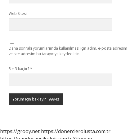
Web Sitesi
Daha sonraki yorumlarımda kullanılması için adım, e-posta adresim
ve site adresim bu tarayıcıya kaydedilsin.
5 + 3 kaçtır?
*
https://grooy.net
https://donercierolusta.com.tr
https://pandorapsikoloji.com.tr
Sitemap