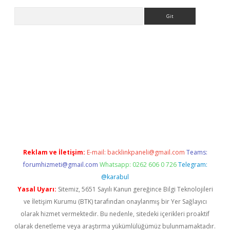
Arama
t/
betexper.xyz
Reklam ve İletişim:
E-mail:
backlinkpaneli@gmail.com
Teams:
forumhizmeti@gmail.com
Whatsapp: 0262 606 0 726
Telegram:
@karabul
Yasal Uyarı:
Sitemiz, 5651 Sayılı Kanun gereğince Bilgi Teknolojileri
ve İletişim Kurumu (BTK) tarafından onaylanmış bir Yer Sağlayıcı
olarak hizmet vermektedir. Bu nedenle, sitedeki içerikleri proaktif
olarak denetleme veya araştırma yükümlülüğümüz bulunmamaktadır.