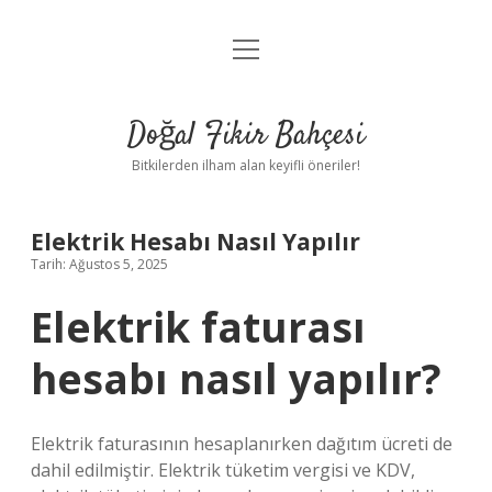
menüyü
Anasayfa
aç
Gizlilik Politikası
Doğal Fikir Bahçesi
Yasal Uyarı
Bitkilerden ilham alan keyifli öneriler!
Hakkımızda
Elektrik Hesabı Nasıl Yapılır
Tarih: Ağustos 5, 2025
Elektrik faturası
hesabı nasıl yapılır?
Elektrik faturasının hesaplanırken dağıtım ücreti de
dahil edilmiştir. Elektrik tüketim vergisi ve KDV,