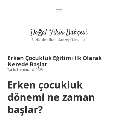
menüyü
Anasayfa
aç
Gizlilik Politikası
Doğal Fikir Bahçesi
Yasal Uyarı
Bitkilerden ilham alan keyifli öneriler!
Hakkımızda
Erken Çocukluk Eğitimi Ilk Olarak
Nerede Başlar
Tarih: Temmuz 18, 2025
Erken çocukluk
dönemi ne zaman
başlar?