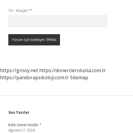
10 - 4 kaçtır?
*
https://grooy.net
https://donercierolusta.com.tr
https://pandorapsikoloji.com.tr
Sitemap
Sidebar
Son Yazılar
Kafa Genel müdür ?
Ağustos 7, 2026