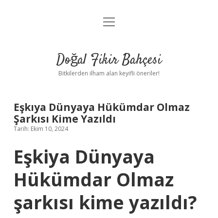
menüyü
Anasayfa
aç
Gizlilik Politikası
Doğal Fikir Bahçesi
Yasal Uyarı
Bitkilerden ilham alan keyifli öneriler!
Hakkımızda
Eşkıya Dünyaya Hükümdar Olmaz
Şarkısı Kime Yazıldı
Tarih: Ekim 10, 2024
Eşkiya Dünyaya
Hükümdar Olmaz
şarkısı kime yazıldı?