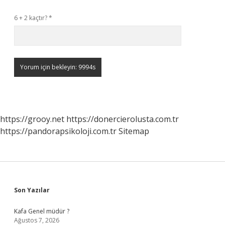
6 + 2 kaçtır?
*
https://grooy.net
https://donercierolusta.com.tr
https://pandorapsikoloji.com.tr
Sitemap
Sidebar
Son Yazılar
Kafa Genel müdür ?
Ağustos 7, 2026