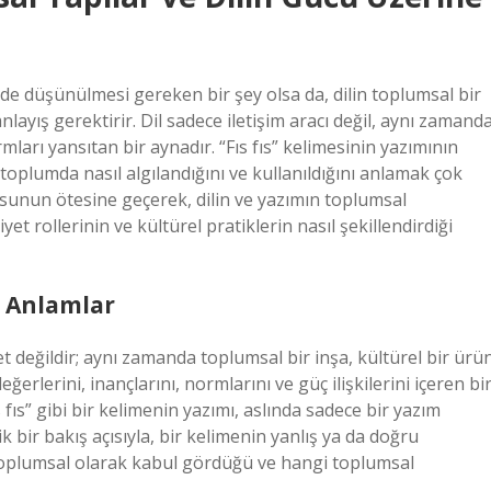
nde düşünülmesi gereken bir şey olsa da, dilin toplumsal bir
ayış gerektirir. Dil sadece iletişim aracı değil, aynı zamand
rmları yansıtan bir aynadır. “Fıs fıs” kelimesinin yazımının
oplumda nasıl algılandığını ve kullanıldığını anlamak çok
orusunun ötesine geçerek, dilin ve yazımın toplumsal
t rollerinin ve kültürel pratiklerin nasıl şekillendirdiği
e Anlamlar
et değildir; aynı zamanda toplumsal bir inşa, kültürel bir ürü
ğerlerini, inançlarını, normlarını ve güç ilişkilerini içeren bi
 fıs” gibi bir kelimenin yazımı, aslında sadece bir yazım
 bir bakış açısıyla, bir kelimenin yanlış ya da doğru
toplumsal olarak kabul gördüğü ve hangi toplumsal