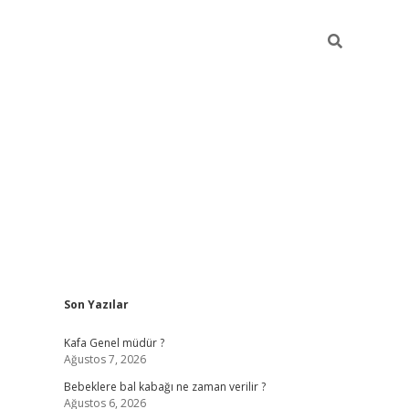
Sidebar
Son Yazılar
https://elexbett.net/
bet
Kafa Genel müdür ?
Ağustos 7, 2026
Bebeklere bal kabağı ne zaman verilir ?
Ağustos 6, 2026