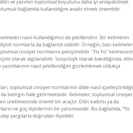
a dilin ve yazımın toplumsal boyutunu daha iyi anlayabilmek
 toplumsal bağlamda kullanıldığını analiz etmek önemlidir.
kelimeleri nasıl kullandığımızı da şekillendirir. Bir kelimenin
işkili normlarla da bağlantılı olabilir. Örneğin, bazı kelimeler
plumsal cinsiyet normlarını pekiştirebilir. “Fıs fıs” kelimesini
çimi olarak algılanabilir. Sosyolojik olarak bakıldığında, dilin
 ve yazımlarının nasıl şekillendiğini gözlemlemek oldukça
rı, toplumsal cinsiyet normlarının dilde nasıl içselleştirildiği
da belirgin hale getirmektedir. Kelimeler, toplumsal cinsiyet
en üretilmesinde önemli bir araçtır. Dilin kadınsı ya da
ların ve güç ilişkilerinin bir yansımasıdır. Bu bağlamda, “fıs
kalıp yargılarla doğrudan ilişkilidir.