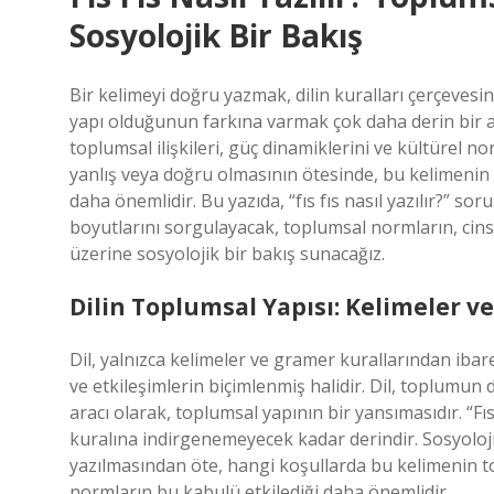
Sosyolojik Bir Bakış
Bir kelimeyi doğru yazmak, dilin kuralları çerçevesi
yapı olduğunun farkına varmak çok daha derin bir anl
toplumsal ilişkileri, güç dinamiklerini ve kültürel no
yanlış veya doğru olmasının ötesinde, bu kelimenin t
daha önemlidir. Bu yazıda, “fıs fıs nasıl yazılır?” s
boyutlarını sorgulayacak, toplumsal normların, cinsiye
üzerine sosyolojik bir bakış sunacağız.
Dilin Toplumsal Yapısı: Kelimeler v
Dil, yalnızca kelimeler ve gramer kurallarından ibar
ve etkileşimlerin biçimlenmiş halidir. Dil, toplumun de
aracı olarak, toplumsal yapının bir yansımasıdır. “Fıs
kuralına indirgenemeyecek kadar derindir. Sosyolojik
yazılmasından öte, hangi koşullarda bu kelimenin 
normların bu kabulü etkilediği daha önemlidir.