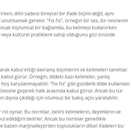
ken, dilin sadece bireysel bir ifade biçimi değil, aynı
nutmamak gerekir. “Fıs fıs”, örneğin bir ses, bir nesnenin
. Ancak toplumsal bir bağlamda, bu kelimeyi kullanırken
ne veya kültürel pratiklere sahip olduğunu göz önünde
ak kabul ettiği davranış biçimlerini ve kelimeleri tanımlar.
kabul görür. Örneğin, dildeki bazı kelimeler, yanlış
ş karşılanmayabilir. “Fıs fıs” gibi gündelik dilde kullanılan
 ötesine geçerek halk arasında kabul görür. Ancak bu tür
dışına çıkıldığı için olumsuz bir bakış açısı yaratabilir.
rol oynar. Bu normlar, belirli kelimelerin, deyimlerin ve
l edildiğini belirler. Ancak bu normlar genellikle
bazen marjinalleştirilen toplulukların dilsel ifadeleri bu