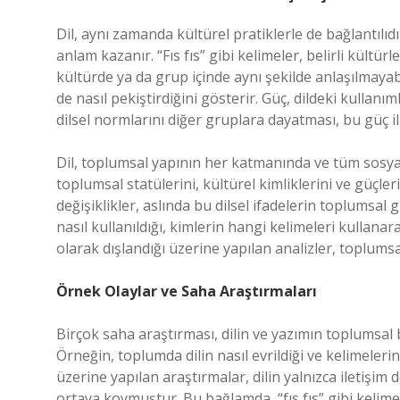
Dil, aynı zamanda kültürel pratiklerle de bağlantılıd
anlam kazanır. “Fıs fıs” gibi kelimeler, belirli kültü
kültürde ya da grup içinde aynı şekilde anlaşılmayabil
de nasıl pekiştirdiğini gösterir. Güç, dildeki kullanı
dilsel normlarını diğer gruplara dayatması, bu güç ili
Dil, toplumsal yapının her katmanında ve tüm sosyal 
toplumsal statülerini, kültürel kimliklerini ve güçler
değişiklikler, aslında bu dilsel ifadelerin toplumsal g
nasıl kullanıldığı, kimlerin hangi kelimeleri kullanar
olarak dışlandığı üzerine yapılan analizler, toplumsal
Örnek Olaylar ve Saha Araştırmaları
Birçok saha araştırması, dilin ve yazımın toplumsal
Örneğin, toplumda dilin nasıl evrildiği ve kelimelerin
üzerine yapılan araştırmalar, dilin yalnızca iletişim 
ortaya koymuştur. Bu bağlamda, “fıs fıs” gibi kelime