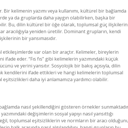
ır. Bir kelimenin yazımı veya kullanımı, kültürel bir bağlamda
rlerde ya da gruplarda daha yaygın olabilirken, başka bir
ir. Bu, dilin kültürel bir öğe olarak, toplumsal güç ilişkilerin
mlar aracılığıyla yeniden üretilir. Dominant grupların, kendi
şkilerinin bir yansımasıdır.
etkileşimlerde var olan bir araçtır. Kelimeler, bireylerin
ini ifade eder. “Fıs fıs” gibi kelimelerin yazımındaki küçük
ücünü ve yerini yansıtır. Sosyolojik bir bakış açısıyla, dilin
ak kendilerini ifade ettikleri ve hangi kelimelerin toplumsal
 eşitsizlikleri daha iyi anlamamıza yardımcı olabilir.
 bağlamda nasıl şekillendiğini gösteren örnekler sunmaktadır
 yazımındaki değişimlerin sosyal yapıyı nasıl yansıttığı
değil, toplumsal eşitsizliklerin ve normların bir aracı olduğun
lerin halk arasında nasıl algılandığını, hangi grupların bu