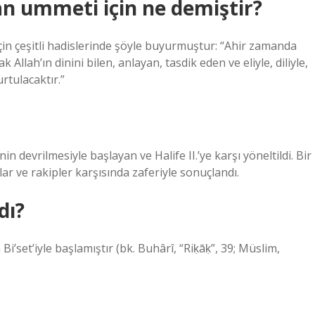
n ummeti için ne demiştir?
 çeşitli hadislerinde şöyle buyurmuştur: “Ahir zamanda
llah’ın dinini bilen, anlayan, tasdik eden ve eliyle, diliyle,
tulacaktır.”
nin devrilmesiyle başlayan ve Halife II.’ye karşı yöneltildi. Bir
cılar ve rakipler karşısında zaferiyle sonuçlandı.
dı?
i’set’iyle başlamıştır (bk. Buhârî, “Riḳāḳ”, 39; Müslim,