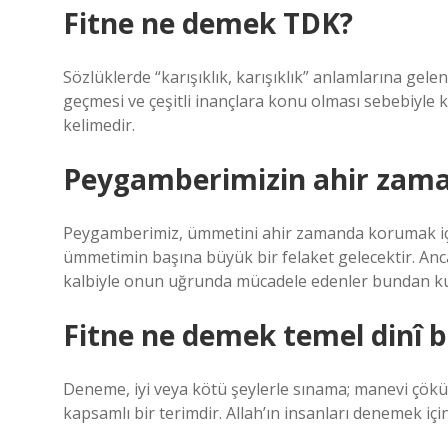
Fitne ne demek TDK?
Sözlüklerde “karışıklık, karışıklık” anlamlarına gelen 
geçmesi ve çeşitli inançlara konu olması sebebiyle k
kelimedir.
Peygamberimizin ahir zama
Peygamberimiz, ümmetini ahir zamanda korumak için
ümmetimin başına büyük bir felaket gelecektir. Ancak A
kalbiyle onun uğrunda mücadele edenler bundan kur
Fitne ne demek temel dinî bil
Deneme, iyi veya kötü şeylerle sınama; manevi çökün
kapsamlı bir terimdir. Allah’ın insanları denemek içi