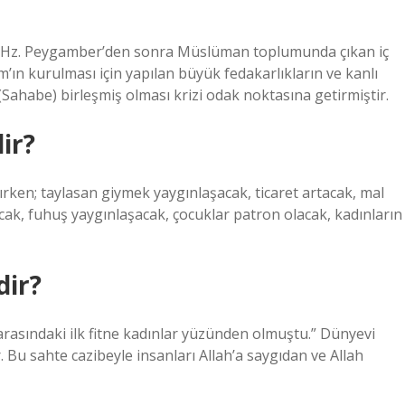
nde Hz. Peygamber’den sonra Müslüman toplumunda çıkan iç
am’ın kurulması için yapılan büyük fedakarlıkların ve kanlı
 (Sahabe) birleşmiş olması krizi odak noktasına getirmiştir.
ir?
rken; taylasan giymek yaygınlaşacak, ticaret artacak, mal
cak, fuhuş yaygınlaşacak, çocuklar patron olacak, kadınların
dir?
ı arasındaki ilk fitne kadınlar yüzünden olmuştu.” Dünyevi
ir. Bu sahte cazibeyle insanları Allah’a saygıdan ve Allah