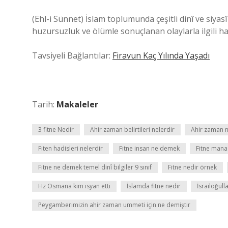
(Ehl-i Sünnet) İslam toplumunda çeşitli dinî ve siya
huzursuzluk ve ölümle sonuçlanan olaylarla ilgili h
Tavsiyeli Bağlantılar:
Firavun Kaç Yılında Yaşadı
Tarih:
Makaleler
3 fitne Nedir
Ahir zaman belirtileri nelerdir
Ahir zaman 
Fiten hadisleri nelerdir
Fitne insan ne demek
Fitne mana
Fitne ne demek temel dinî bilgiler 9 sınıf
Fitne nedir örnek
Hz Osmana kim isyan etti
İslamda fitne nedir
İsrailoğull
Peygamberimizin ahir zaman ummeti için ne demiştir