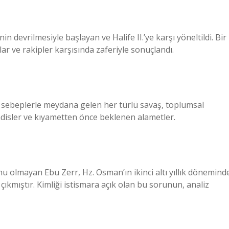
nin devrilmesiyle başlayan ve Halife II.’ye karşı yöneltildi. Bir
cılar ve rakipler karşısında zaferiyle sonuçlandı.
sî sebeplerle meydana gelen her türlü savaş, toplumsal
adisler ve kıyametten önce beklenen alametler.
nu olmayan Ebu Zerr, Hz. Osman’ın ikinci altı yıllık dönemind
çıkmıştır. Kimliği istismara açık olan bu sorunun, analiz