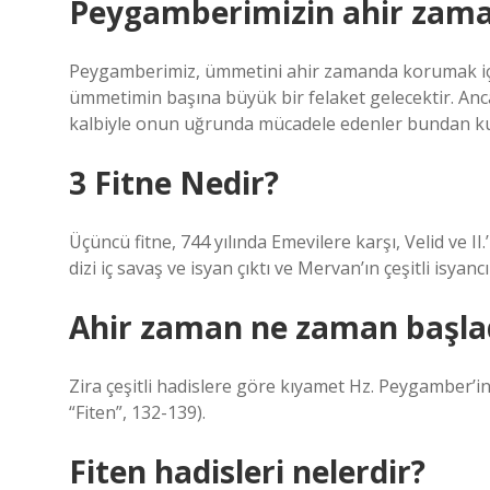
Peygamberimizin ahir zama
Peygamberimiz, ümmetini ahir zamanda korumak için
ümmetimin başına büyük bir felaket gelecektir. Ancak A
kalbiyle onun uğrunda mücadele edenler bundan kur
3 Fitne Nedir?
Üçüncü fitne, 744 yılında Emevilere karşı, Velid ve II.’
dizi iç savaş ve isyan çıktı ve Mervan’ın çeşitli isyan
Ahir zaman ne zaman başla
Zira çeşitli hadislere göre kıyamet Hz. Peygamber’in B
“Fiten”, 132-139).
Fiten hadisleri nelerdir?