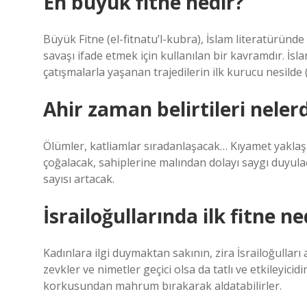
En büyük fitne nedir?
Büyük Fitne (el-fitnatu’l-kubra), İslam literatürü
savaşı ifade etmek için kullanılan bir kavramdır. İsl
çatışmalarla yaşanan trajedilerin ilk kurucu nesilde
Ahir zaman belirtileri nelerd
Ölümler, katliamlar sıradanlaşacak… Kıyamet yaklaşı
çoğalacak, sahiplerine malından dolayı saygı duyula
sayısı artacak.
İsrailoğullarında ilk fitne ne
Kadınlara ilgi duymaktan sakının, zira İsrailoğullar
zevkler ve nimetler geçici olsa da tatlı ve etkileyicid
korkusundan mahrum bırakarak aldatabilirler.