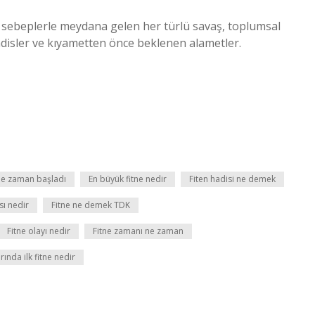
sî sebeplerle meydana gelen her türlü savaş, toplumsal
adisler ve kıyametten önce beklenen alametler.
ne zaman başladı
En büyük fitne nedir
Fiten hadisi ne demek
sı nedir
Fitne ne demek TDK
Fitne olayı nedir
Fitne zamanı ne zaman
arında ilk fitne nedir