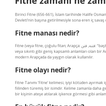
Fitne zamanı ne za
Birinci Fitne (656-661), İslam tarihinde Halife Osma
Devleti’nin başına getirilmesiyle sona eren iç savaş
Fitne manası nedir?
Fitne (veya fitne, çoğulu fitan; Arapça: فتنة, فتن: “baştan çıkarma, yargı; isyan, iç savaş, çekişme”) yargı, acı çekme
veya sıkıntı gibi geniş kapsamlı anlamları olan bir A
modern Arapçada da yaygın olarak kullanılır.
Fitne olayı nedir?
Fitne Tanımı ‘Fitne’ kelimesi, iyiyi kötüden ayırmak
fiilinden türemiş bir isimdir. Kelime zamanla daha 
bir kişinin ateşe atılarak işkence görmesi gibi anlam