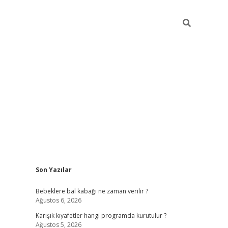
Sidebar
Son Yazılar
https://elexbett.net/
bete
Bebeklere bal kabağı ne zaman verilir ?
Ağustos 6, 2026
Karışık kıyafetler hangi programda kurutulur ?
Ağustos 5, 2026