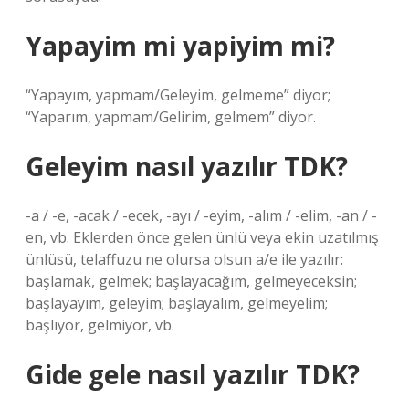
Yapayim mi yapiyim mi?
“Yapayım, yapmam/Geleyim, gelmeme” diyor;
“Yaparım, yapmam/Gelirim, gelmem” diyor.
Geleyim nasıl yazılır TDK?
-a / -e, -acak / -ecek, -ayı / -eyim, -alım / -elim, -an / -
en, vb. Eklerden önce gelen ünlü veya ekin uzatılmış
ünlüsü, telaffuzu ne olursa olsun a/e ile yazılır:
başlamak, gelmek; başlayacağım, gelmeyeceksin;
başlayayım, geleyim; başlayalım, gelmeyelim;
başlıyor, gelmiyor, vb.
Gide gele nasıl yazılır TDK?