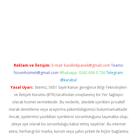
/
betexper.xyz
Reklam ve İletişim:
E-mail:
backlinkpaneli@gmail.com
Teams:
forumhizmeti@gmail.com
Whatsapp: 0262 606 0 726
Telegram:
@karabul
Yasal Uyarı:
Sitemiz, 5651 Sayılı Kanun gereğince Bilgi Teknolojileri
ve İletişim Kurumu (BTK) tarafından onaylanmış bir Yer Sağlayıcı
olarak hizmet vermektedir. Bu nedenle, sitedeki içerikleri proaktif
olarak denetleme veya araştırma yükümlülüğümüz bulunmamaktadır.
Ancak, üyelerimiz yazdıkları içeriklerin sorumluluğunu taşımakta olup,
siteye üye olarak bu sorumluluğu kabul etmiş sayılırlar. Bu internet
sitesi, herhangi bir marka, kurum veya şahıs şirketi ile hiçbir bağlantısı