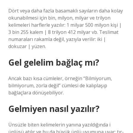
Dört veya daha fazla basamaklı sayıların daha kolay
okunabilmesi için bin, milyon, milyar ve trilyon
kelimeleri harflerle yazılır: 1 milyar 500 milyon kişi |
3 bin 255 kalem | 8 trilyon 412 milyar vb. Teslimat
numaraları rakamla değil, yazıyla verilir: iki |
dokuzar | yüzen.
Gel gelelim bağlaç mı?
Ancak bazı kısa cümleler, örneğin “Bilmiyorum,
bilmiyorum, zorla değil” cümlesi de kalıplaşıp
bağlaçlara dönüşebiliyor.
Gelmiyen nasıl yazılır?
Ünsüzle biten kelimelerin yanına yazıldığında i
ünlüsü atılır ve bu da büyük ünlü uyumuna uyar: tır-