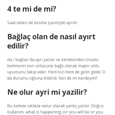
4 te mi de mi?
Saat ekleri de kesme işaretiyle ayrılır.
Bağlaç olan de nasıl ayırt
edilir?
da / bağlacı da ayrı yazılır ve kendisinden önceki
kelimenin son ünlüsüne bağlı olarak majör ünlü
uyumunu takip eder: Hem kızı hem de gelin geldi. O
da durumu oğluna bildirdi. Sen de mi kardeşim?
Ne olur ayri mi yazilir?
Bu kelime sıklıkla nelur olarak yanlış yazılır. Doğru
kullanım, what is happening (or you will be or you