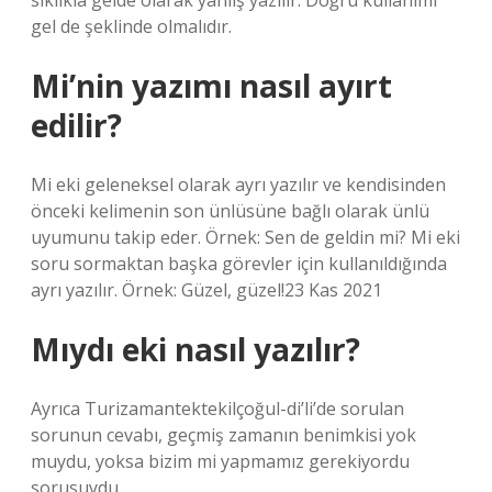
sıklıkla gelde olarak yanlış yazılır. Doğru kullanımı
gel de şeklinde olmalıdır.
Mi’nin yazımı nasıl ayırt
edilir?
Mi eki geleneksel olarak ayrı yazılır ve kendisinden
önceki kelimenin son ünlüsüne bağlı olarak ünlü
uyumunu takip eder. Örnek: Sen de geldin mi? Mi eki
soru sormaktan başka görevler için kullanıldığında
ayrı yazılır. Örnek: Güzel, güzel!23 Kas 2021
Mıydı eki nasıl yazılır?
Ayrıca Turizamantektekilçoğul-di’li’de sorulan
sorunun cevabı, geçmiş zamanın benimkisi yok
muydu, yoksa bizim mi yapmamız gerekiyordu
sorusuydu.