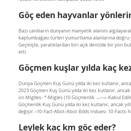
Göç eden hayvanlar yönlerin
Bazı canlıların dünyanın manyetik alanını algılayara
kaplumbağası türleri yumurtlama alanlarına doğru y
Geçmişte, yaratıklardan biri açık denizde bir yön 
etti.
Göçmen kuşlar yılda kaç kez
Dünya Göçmen Kuş Günü yılda iki kez kutlanır, ancak 
2023 Göçmen Kuş Günü yılda iki kez kutlanır, ancak yı
on Miglles- °-Migles (10 Göçmenlik →›-››-Kabul Edil
Göçmenlik Kuş Günü yılda iki kez kutlanır, ancak yıll
değişir. ›10-Fact-Abot-Abot-Bilds Indues› 10-Facts
Leylek kaç km göç eder?