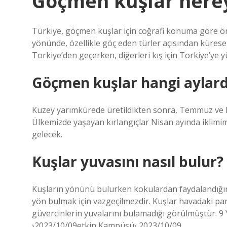
Göçmen kuşlar nerey
Türkiye, göçmen kuşlar için coğrafi konuma göre öne
yönünde, özellikle göç eden türler açısından kürese
Torkiye’den geçerken, diğerleri kış için Torkiye’ye 
Göçmen kuşlar hangi aylard
Kuzey yarımkürede üretildikten sonra, Temmuz ve Ey
Ülkemizde yaşayan kırlangıçlar Nisan ayında iklimim
gelecek.
Kuşlar yuvasını nasıl bulur?
Kuşların yönünü bulurken kokulardan faydalandığın
yön bulmak için vazgeçilmezdir. Kuşlar havadaki parç
güvercinlerin yuvalarını bulamadığı görülmüştür. 
›2023/10/09etkin Kampüsü› 2023/10/09