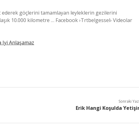
 ederek göçlerini tamamlayan leyleklerin gezilerini
laşık 10.000 kilometre … Facebook ›Trtbelgessel› Videolar
la Iyi Anlaşamaz
Sonraki Yaz
Erik Hangi Koşulda Yetişi