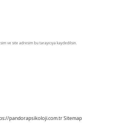
im ve site adresim bu tarayıcıya kaydedilsin.
ps://pandorapsikoloji.com.tr
Sitemap