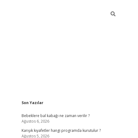
Sidebar
Son Yazılar
https://elexbett.net
Bebeklere bal kabağı ne zaman verilir ?
Ağustos 6, 2026
Karışık kıyafetler hangi programda kurutulur ?
Ağustos 5, 2026