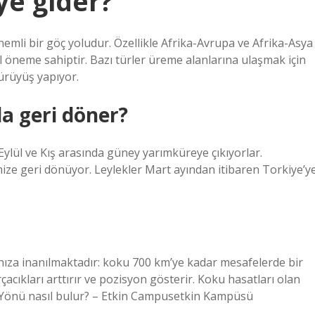
e gider?
mli bir göç yoludur. Özellikle Afrika-Avrupa ve Afrika-Asya
l öneme sahiptir. Bazı türler üreme alanlarına ulaşmak için
yürüyüş yapıyor.
a geri döner?
lül ve Kış arasında güney yarımküreye çıkıyorlar.
ize geri dönüyor. Leylekler Mart ayından itibaren Torkiye’y
ıza inanılmaktadır: koku 700 km’ye kadar mesafelerde bir
acıkları arttırır ve pozisyon gösterir. Koku hasatları olan
9 Yönü nasıl bulur? – Etkin Campusetkin Kampüsü