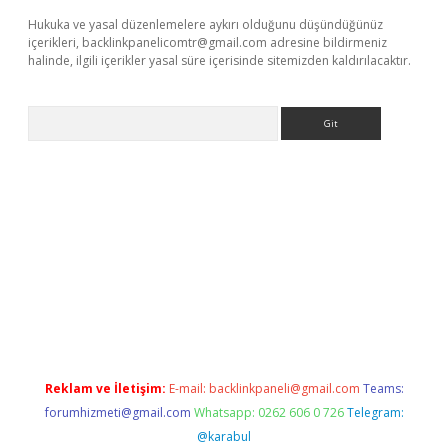
Hukuka ve yasal düzenlemelere aykırı olduğunu düşündüğünüz
içerikleri,
backlinkpanelicomtr@gmail.com
adresine bildirmeniz
halinde, ilgili içerikler yasal süre içerisinde sitemizden kaldırılacaktır.
Arama
etexper.xyz
Reklam ve İletişim:
E-mail:
backlinkpaneli@gmail.com
Teams:
forumhizmeti@gmail.com
Whatsapp: 0262 606 0 726
Telegram:
@karabul