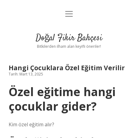
menüyü
Anasayfa
aç
Gizlilik Politikası
Doğal Fikir Bahçesi
Yasal Uyarı
Bitkilerden ilham alan keyifli öneriler!
Hakkımızda
Hangi Çocuklara Özel Eğitim Verilir
Tarih: Mart 13, 2025
Özel eğitime hangi
çocuklar gider?
Kim özel eğitim alır?