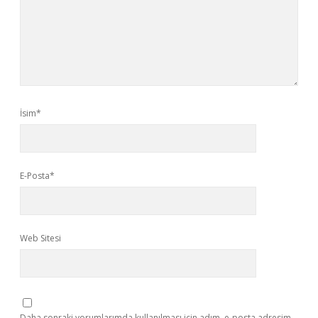
İsim*
E-Posta*
Web Sitesi
Daha sonraki yorumlarımda kullanılması için adım, e-posta adresim