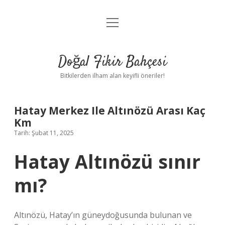
menüyü
Anasayfa
aç
Gizlilik Politikası
Doğal Fikir Bahçesi
Yasal Uyarı
Bitkilerden ilham alan keyifli öneriler!
Hakkımızda
Hatay Merkez Ile Altınözü Arası Kaç
Km
Tarih: Şubat 11, 2025
Hatay Altınözü sınır
mı?
Altınözü, Hatay’ın güneydoğusunda bulunan ve