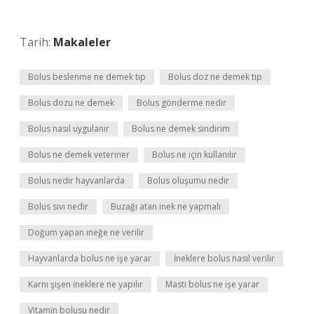
Tarih:
Makaleler
Bolus beslenme ne demek tıp
Bolus doz ne demek tıp
Bolus dozu ne demek
Bolus gönderme nedir
Bolus nasıl uygulanır
Bolus ne demek sindirim
Bolus ne demek veteriner
Bolus ne için kullanılır
Bolus nedir hayvanlarda
Bolus oluşumu nedir
Bolus sıvı nedir
Buzağı atan inek ne yapmalı
Doğum yapan ineğe ne verilir
Hayvanlarda bolus ne işe yarar
İneklere bolus nasıl verilir
Karnı şişen ineklere ne yapılır
Masti bolus ne işe yarar
Vitamin bolusu nedir