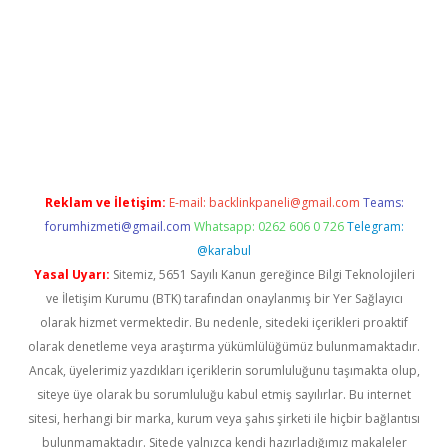
xbett.net/
betexper.xyz
Reklam ve İletişim:
E-mail:
backlinkpaneli@gmail.com
Teams:
forumhizmeti@gmail.com
Whatsapp: 0262 606 0 726
Telegram:
@karabul
Yasal Uyarı:
Sitemiz, 5651 Sayılı Kanun gereğince Bilgi Teknolojileri
ve İletişim Kurumu (BTK) tarafından onaylanmış bir Yer Sağlayıcı
olarak hizmet vermektedir. Bu nedenle, sitedeki içerikleri proaktif
olarak denetleme veya araştırma yükümlülüğümüz bulunmamaktadır.
Ancak, üyelerimiz yazdıkları içeriklerin sorumluluğunu taşımakta olup,
siteye üye olarak bu sorumluluğu kabul etmiş sayılırlar. Bu internet
sitesi, herhangi bir marka, kurum veya şahıs şirketi ile hiçbir bağlantısı
bulunmamaktadır. Sitede yalnızca kendi hazırladığımız makaleler