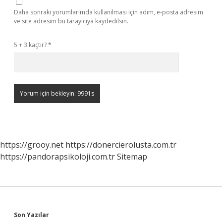
Daha sonraki yorumlarımda kullanılması için adım, e-posta adresim
ve site adresim bu tarayıcıya kaydedilsin.
5 + 3 kaçtır?
*
https://grooy.net
https://donercierolusta.com.tr
https://pandorapsikoloji.com.tr
Sitemap
Sidebar
Son Yazılar