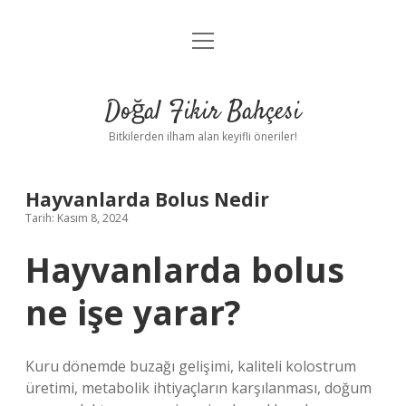
menüyü
Anasayfa
aç
Gizlilik Politikası
Doğal Fikir Bahçesi
Yasal Uyarı
Bitkilerden ilham alan keyifli öneriler!
Hakkımızda
Hayvanlarda Bolus Nedir
Tarih: Kasım 8, 2024
Hayvanlarda bolus
ne işe yarar?
Kuru dönemde buzağı gelişimi, kaliteli kolostrum
üretimi, metabolik ihtiyaçların karşılanması, doğum