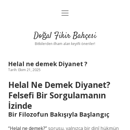
menüyü
Anasayfa
aç
Gizlilik Politikası
Doğal Fikir Bahçesi
Yasal Uyarı
Bitkilerden ilham alan keyifli öneriler!
Hakkımızda
Helal ne demek Diyanet ?
Tarih: Ekim 21, 2025
Helal Ne Demek Diyanet?
Felsefi Bir Sorgulamanın
İzinde
Bir Filozofun Bakışıyla Başlangıç
“Helal ne demek?”
sorusu, yalnızca bir dinî hükmün