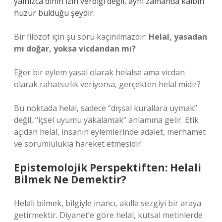
yalnızca dinin izin verdiği değil, aynı zamanda kalbin
huzur bulduğu şeydir.
Bir filozof için şu soru kaçınılmazdır:
Helal, yasadan
mı doğar, yoksa vicdandan mı?
Eğer bir eylem yasal olarak helalse ama vicdan
olarak rahatsızlık veriyorsa, gerçekten helal midir?
Bu noktada helal, sadece “dışsal kurallara uymak”
değil, “içsel uyumu yakalamak” anlamına gelir. Etik
açıdan helal, insanın eylemlerinde adalet, merhamet
ve sorumlulukla hareket etmesidir.
Epistemolojik Perspektiften: Helali
Bilmek Ne Demektir?
Helali bilmek
, bilgiyle inancı, akılla sezgiyi bir araya
getirmektir. Diyanet’e göre helal, kutsal metinlerde