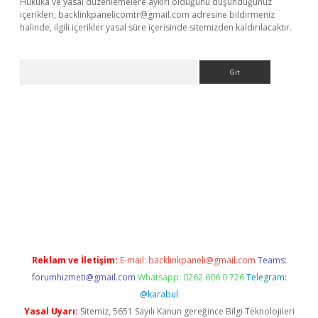
Hukuka ve yasal düzenlemelere aykırı olduğunu düşündüğünüz
içerikleri,
backlinkpanelicomtr@gmail.com
adresine bildirmeniz
halinde, ilgili içerikler yasal süre içerisinde sitemizden kaldırılacaktır.
Arama
t/
betexper.xyz
Reklam ve İletişim:
E-mail:
backlinkpaneli@gmail.com
Teams:
forumhizmeti@gmail.com
Whatsapp: 0262 606 0 726
Telegram:
@karabul
Yasal Uyarı:
Sitemiz, 5651 Sayılı Kanun gereğince Bilgi Teknolojileri