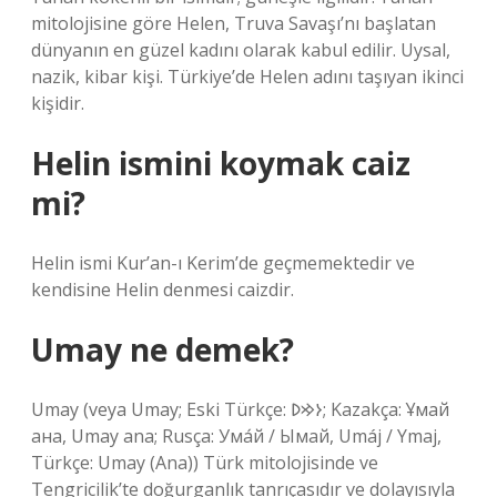
mitolojisine göre Helen, Truva Savaşı’nı başlatan
dünyanın en güzel kadını olarak kabul edilir. Uysal,
nazik, kibar kişi. Türkiye’de Helen adını taşıyan ikinci
kişidir.
Helin ismini koymak caiz
mi?
Helin ismi Kur’an-ı Kerim’de geçmemektedir ve
kendisine Helin denmesi caizdir.
Umay ne demek?
Umay (veya Umay; Eski Türkçe: 𐰆𐰢𐰖; Kazakça: Ұмай
aна, Umay ana; Rusça: Ума́й / Ымай, Umáj / Ymaj,
Türkçe: Umay (Ana)) Türk mitolojisinde ve
Tengricilik’te doğurganlık tanrıçasıdır ve dolayısıyla