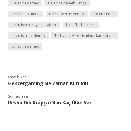
Helen ne demek
Helen ne demek Kürtçe
Helen olayı nedir
Helen tarzı ne demek
Helene nedir
Helin ismini koymak caiz mi
Helin Türk ismi mi
Lavin ismi ne demek
Türkiyede Helen isminde kaç kişi var
Umay ne demek
Önceki Yazı
Gencergaming Ne Zaman Kuruldu
Sonraki Yazı
Resmi Dili Arapça Olan Kaç Ülke Var