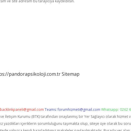
im ve site adresim bu tarayıcıya kaydedilsin.
ps://pandorapsikoloji.com.tr
Sitemap
backlinkpaneli@gmail.com
Teams:
forumhizmeti@gmail.com
Whatsapp: 0262 6
i ve İletişim Kurumu (BTK) tarafından onaylanmış bir Yer Sağlayıcı olarak hizmet 
zdıkları içeriklerin sorumluluğunu taşımakta olup, siteye üye olarak bu sorumlu
itede yalnızca kendi hazırladığımız makaleler paylaşılmaktadır. Burada yer alan 