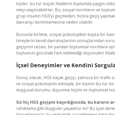
kişiler, bu tür küçük ihlallerin toplumda yaygın ol
meşrulaştırabilirler. Bu, sosyal normların ve toplumsa
grup insanın HGS’yi geçmeden, hızlıca geçiş yapmas
davranışı benimsemesine neden olabilir.
Bununla birlikte, sosyal psikolojideki başka bir kavr
bireylerin kendi davranışlarının sonuçlarından soru
geçişinin cezası, bir yandan toplumsal normlara uym
toplumun gözünde fark edilmediği düşünülen ihlaller
İçsel Deneyimler ve Kendini Sorgu
Sonuç olarak, HGS kaçak geçişi, yalnızca bir trafik s
ve sosyal psikolojinin etkisiyle, bir kişinin bu tür b
duygusal durumu, düşünme biçimi ve toplumsal normlar
Siz hiç HGS geçişini kaçırdığınızda, bu kararın a
rahatlama gibi duygular yaşadınız mı? Bu içsel deneyi
Yorumlarınızla, bu psikolojik çözümlemeyi daha da de