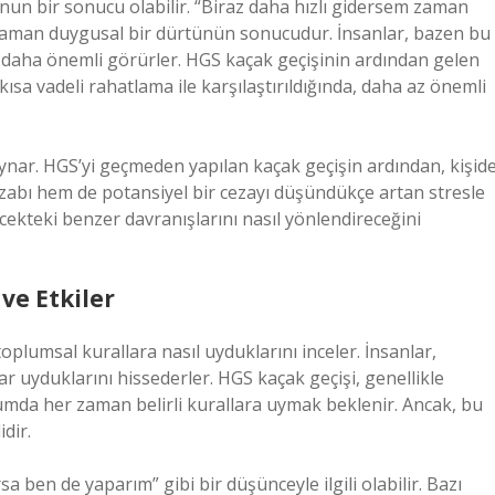
unun bir sonucu olabilir. “Biraz daha hızlı gidersem zaman
 zaman duygusal bir dürtünün sonucudur. İnsanlar, bazen bu
n daha önemli görürler. HGS kaçak geçişinin ardından gelen
sa vadeli rahatlama ile karşılaştırıldığında, daha az önemli
ynar. HGS’yi geçmeden yapılan kaçak geçişin ardından, kişid
 azabı hem de potansiyel bir cezayı düşündükçe artan stresle
ecekteki benzer davranışlarını nasıl yönlendireceğini
ve Etkiler
toplumsal kurallara nasıl uyduklarını inceler. İnsanlar,
r uyduklarını hissederler. HGS kaçak geçişi, genellikle
lumda her zaman belirli kurallara uymak beklenir. Ancak, bu
idir.
 ben de yaparım” gibi bir düşünceyle ilgili olabilir. Bazı