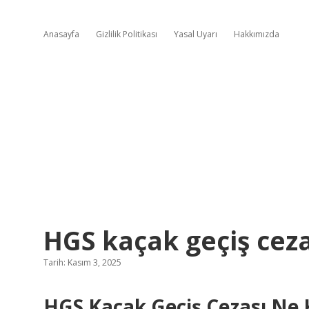
Anasayfa
Gizlilik Politikası
Yasal Uyarı
Hakkımızda
HGS kaçak geçiş ceza
Tarih: Kasım 3, 2025
HGS Kaçak Geçiş Cezası Ne 