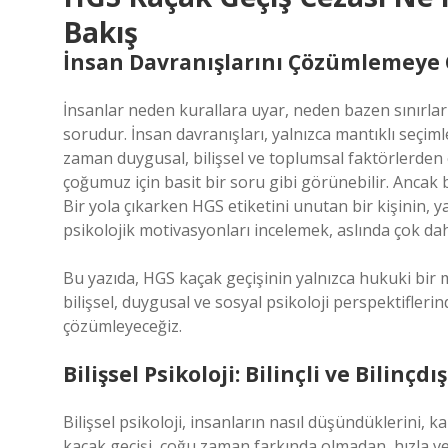
Bakış
İnsan Davranışlarını Çözümlemeye 
İnsanlar neden kurallara uyar, neden bazen sınırla
sorudur. İnsan davranışları, yalnızca mantıklı seçim
zaman duygusal, bilişsel ve toplumsal faktörlerden 
çoğumuz için basit bir soru gibi görünebilir. Ancak 
Bir yola çıkarken HGS etiketini unutan bir kişinin, ya
psikolojik motivasyonları incelemek, aslında çok dah
Bu yazıda, HGS kaçak geçişinin yalnızca hukuki bir 
bilişsel, duygusal ve sosyal psikoloji perspektifler
çözümleyeceğiz.
Bilişsel Psikoloji: Bilinçli ve Bilinçdı
Bilişsel psikoloji, insanların nasıl düşündüklerini, ka
kaçak geçişi, çoğu zaman farkında olmadan, hızla ve