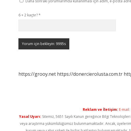
Daha sonraki yorumlarımda kullanılması için adım, e-posta adres
6 + 2 kaçtır?
*
https://grooy.net
https://donercierolusta.com.tr
htt
Reklam ve İletişim:
E-mail:
Yasal Uyarı:
Sitemiz, 5651 Sayılı Kanun gereğince Bilgi Teknolojiler
veya araştırma yükümlülüğümüz bulunmamaktadır. Ancak, üyelerimiz ya
kurum veya şahıs şirketi ile hiçbir bağlantısı bulunmamaktadır. S