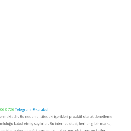
06 0 726
Telegram: @karabul
vermektedir. Bu nedenle, sitedeki içerikleri proaktif olarak denetleme
luğu kabul etmiş sayılırlar. Bu internet sitesi, herhangi bir marka,
içerikler haber niteliği taşımamakta olup, gerçek kurum ve kişiler