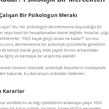
Çalışan Bir Psikologun Merakı
rı aşar? Bu, her psikologun derinlemesine düşündüğü bir
ler veya basit bir hesaplamadan ibaret değildir. İnsanlar, çoğ
etkilenirler. “HGS kaçak geçiş cezası ne kadar?” sorusu,
bu soru, derinlemesine bir psikolojik çözümleme gerektirir.
 da bilinçli olarak geçiş ihlali yapan birinin arkasındaki
a ilginç ve karmaşık bir araştırma alanıdır.
mesele olmanın ötesinde, psikolojik boyutlarını inceleyecek;
inden bakarak, bu davranışın ardındaki nedenleri
şı Kararlar
rar verdiklerini ve bilgi işlediklerini anlamaya çalışır. HGS
rilen bir karar olabilir. İnsanlar, bazen HGS’yi geçmeden