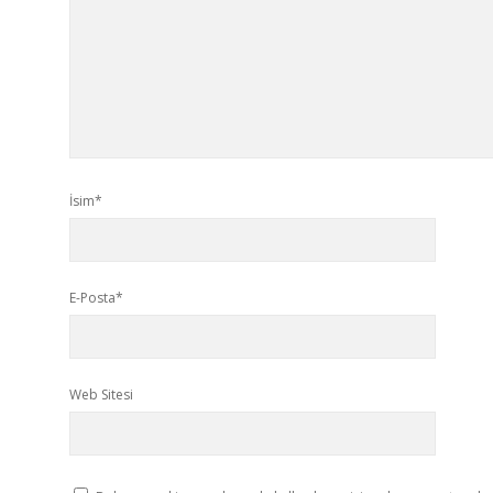
İsim*
E-Posta*
Web Sitesi