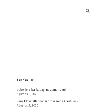
Sidebar
Son Yazılar
https://elexbett.net/
be
Bebeklere bal kabağı ne zaman verilir ?
Ağustos 6, 2026
Karışık kıyafetler hangi programda kurutulur ?
Ağustos 5, 2026