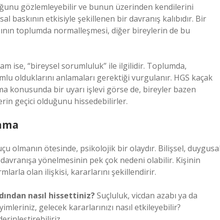
duğunu gözlemleyebilir ve bunun üzerinden kendilerini
l baskının etkisiyle şekillenen bir davranış kalıbıdır. Bir
ının toplumda normalleşmesi, diğer bireylerin de bu
am ise, “bireysel sorumluluk” ile ilgilidir. Toplumda,
mlu olduklarını anlamaları gerektiği vurgulanır. HGS kaçak
a konusunda bir uyarı işlevi görse de, bireyler bazen
in geçici olduğunu hissedebilirler.
lama
uçu olmanın ötesinde, psikolojik bir olaydır. Bilişsel, duygusa
ir davranışa yönelmesinin pek çok nedeni olabilir. Kişinin
la olan ilişkisi, kararlarını şekillendirir.
rdından nasıl hissettiniz?
Suçluluk, vicdan azabı ya da
mleriniz, gelecek kararlarınızı nasıl etkileyebilir?
rinleştirebiliriz.