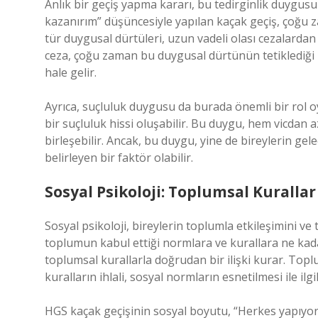
Anlık bir geçiş yapma kararı, bu tedirginlik duygus
kazanırım” düşüncesiyle yapılan kaçak geçiş, çoğu
tür duygusal dürtüleri, uzun vadeli olası cezalarda
ceza, çoğu zaman bu duygusal dürtünün tetiklediği kı
hale gelir.
Ayrıca, suçluluk duygusu da burada önemli bir rol o
bir suçluluk hissi oluşabilir. Bu duygu, hem vicdan
birleşebilir. Ancak, bu duygu, yine de bireylerin gel
belirleyen bir faktör olabilir.
Sosyal Psikoloji: Toplumsal Kurallar 
Sosyal psikoloji, bireylerin toplumla etkileşimini ve 
toplumun kabul ettiği normlara ve kurallara ne kada
toplumsal kurallarla doğrudan bir ilişki kurar. Top
kuralların ihlali, sosyal normların esnetilmesi ile ilgil
HGS kaçak geçişinin sosyal boyutu, “Herkes yapıyorsa