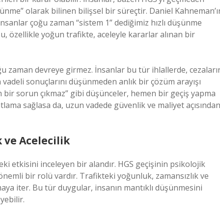
ünme” olarak bilinen bilişsel bir süreçtir. Daniel Kahneman’ı
, insanlar çoğu zaman “sistem 1” dediğimiz hızlı düşünme
 özellikle yoğun trafikte, aceleyle kararlar alınan bir
ğu zaman devreye girmez. İnsanlar bu tür ihlallerde, cezaları
 vadeli sonuçlarını düşünmeden anlık bir çözüm arayışı
m bir sorun çıkmaz” gibi düşünceler, hemen bir geçiş yapma
ahatlama sağlasa da, uzun vadede güvenlik ve maliyet açısında
 ve Acelecilik
i etkisini inceleyen bir alandır. HGS geçişinin psikolojik
 önemli bir rolü vardır. Trafikteki yoğunluk, zamansızlık ve
almaya iter. Bu tür duygular, insanın mantıklı düşünmesini
yebilir.