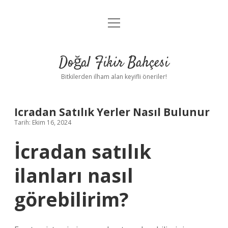
menüyü
Anasayfa
aç
Gizlilik Politikası
Doğal Fikir Bahçesi
Yasal Uyarı
Bitkilerden ilham alan keyifli öneriler!
Hakkımızda
Icradan Satılık Yerler Nasıl Bulunur
Tarih: Ekim 16, 2024
İcradan satılık
ilanları nasıl
görebilirim?