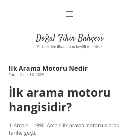
menüyü
Anasayfa
aç
Gizlilik Politikası
Doğal Fikir Bahçesi
Yasal Uyarı
Bitkilerden ilham alan keyifli öneriler!
Hakkımızda
Ilk Arama Motoru Nedir
Tarih: Ocak 16, 2025
İlk arama motoru
hangisidir?
1. Archie – 1990. Archie ilk arama motoru olarak
tarihe geçti.