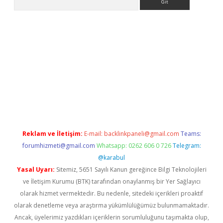
etexper.xyz
Reklam ve İletişim:
E-mail:
backlinkpaneli@gmail.com
Teams:
forumhizmeti@gmail.com
Whatsapp: 0262 606 0 726
Telegram:
@karabul
Yasal Uyarı:
Sitemiz, 5651 Sayılı Kanun gereğince Bilgi Teknolojileri
ve İletişim Kurumu (BTK) tarafından onaylanmış bir Yer Sağlayıcı
olarak hizmet vermektedir. Bu nedenle, sitedeki içerikleri proaktif
olarak denetleme veya araştırma yükümlülüğümüz bulunmamaktadır.
Ancak, üyelerimiz yazdıkları içeriklerin sorumluluğunu taşımakta olup,