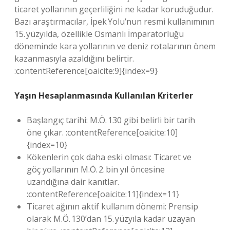
ticaret yollarının geçerliliğini ne kadar koruduğudur.
Bazı araştırmacılar, İpek Yolu’nun resmi kullanımının
15. yüzyılda, özellikle Osmanlı İmparatorluğu
döneminde kara yollarının ve deniz rotalarının önem
kazanmasıyla azaldığını belirtir.
:contentReference[oaicite:9]{index=9}
Yaşın Hesaplanmasında Kullanılan Kriterler
Başlangıç tarihi: M.Ö. 130 gibi belirli bir tarih
öne çıkar. :contentReference[oaicite:10]
{index=10}
Kökenlerin çok daha eski olması: Ticaret ve
göç yollarının M.Ö. 2. bin yıl öncesine
uzandığına dair kanıtlar.
:contentReference[oaicite:11]{index=11}
Ticaret ağının aktif kullanım dönemi: Prensip
olarak M.Ö. 130’dan 15. yüzyıla kadar uzayan