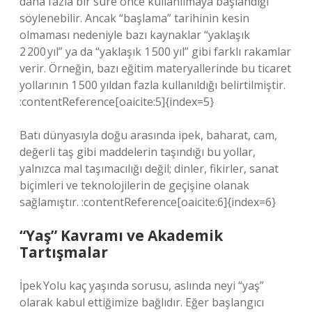
daha fazla bir süre önce kullanılmaya başlandığı
söylenebilir. Ancak “başlama” tarihinin kesin
olmaması nedeniyle bazı kaynaklar “yaklaşık
2 200 yıl” ya da “yaklaşık 1 500 yıl” gibi farklı rakamlar
verir. Örneğin, bazı eğitim materyallerinde bu ticaret
yollarının 1 500 yıldan fazla kullanıldığı belirtilmiştir.
:contentReference[oaicite:5]{index=5}
Batı dünyasıyla doğu arasında ipek, baharat, cam,
değerli taş gibi maddelerin taşındığı bu yollar,
yalnızca mal taşımacılığı değil; dinler, fikirler, sanat
biçimleri ve teknolojilerin de geçişine olanak
sağlamıştır. :contentReference[oaicite:6]{index=6}
“Yaş” Kavramı ve Akademik
Tartışmalar
İpek Yolu kaç yaşında sorusu, aslında neyi “yaş”
olarak kabul ettiğimize bağlıdır. Eğer başlangıcı