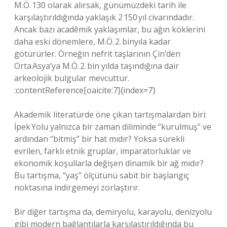
M.Ö. 130 olarak alırsak, günümüzdeki tarih ile
karşılaştırıldığında yaklaşık 2 150 yıl civarındadır.
Ancak bazı acadêmik yaklaşımlar, bu ağın köklerini
daha eski dönemlere, M.Ö. 2. binyıla kadar
götürürler. Örneğin nefrit taşlarının Çin’den
Orta Asya’ya M.Ö. 2. bin yılda taşındığına dair
arkeolojik bulgular mevcuttur.
:contentReference[oaicite:7]{index=7}
Akademik literatürde öne çıkan tartışmalardan biri:
İpek Yolu yalnızca bir zaman diliminde “kurulmuş” ve
ardından “bitmiş” bir hat mıdır? Yoksa sürekli
evrilen, farklı etnik gruplar, imparatorluklar ve
ekonomik koşullarla değişen dinamik bir ağ mıdır?
Bu tartışma, “yaş” ölçütünü sabit bir başlangıç
noktasına indirgemeyi zorlaştırır.
Bir diğer tartışma da, demiryolu, karayolu, denizyolu
gibi modern bağlantılarla karşılaştırıldığında bu