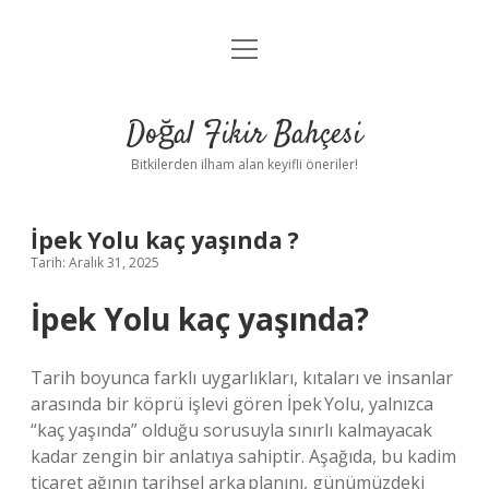
menüyü
Anasayfa
aç
Gizlilik Politikası
Doğal Fikir Bahçesi
Yasal Uyarı
Bitkilerden ilham alan keyifli öneriler!
Hakkımızda
İpek Yolu kaç yaşında ?
Tarih: Aralık 31, 2025
İpek Yolu kaç yaşında?
Tarih boyunca farklı uygarlıkları, kıtaları ve insanlar
arasında bir köprü işlevi gören İpek Yolu, yalnızca
“kaç yaşında” olduğu sorusuyla sınırlı kalmayacak
kadar zengin bir anlatıya sahiptir. Aşağıda, bu kadim
ticaret ağının tarihsel arka planını, günümüzdeki