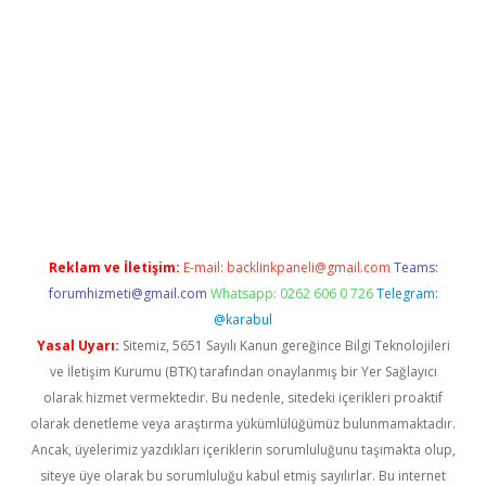
t/
betexper.xyz
Reklam ve İletişim:
E-mail:
backlinkpaneli@gmail.com
Teams:
forumhizmeti@gmail.com
Whatsapp: 0262 606 0 726
Telegram:
@karabul
Yasal Uyarı:
Sitemiz, 5651 Sayılı Kanun gereğince Bilgi Teknolojileri
ve İletişim Kurumu (BTK) tarafından onaylanmış bir Yer Sağlayıcı
olarak hizmet vermektedir. Bu nedenle, sitedeki içerikleri proaktif
olarak denetleme veya araştırma yükümlülüğümüz bulunmamaktadır.
Ancak, üyelerimiz yazdıkları içeriklerin sorumluluğunu taşımakta olup,
siteye üye olarak bu sorumluluğu kabul etmiş sayılırlar. Bu internet