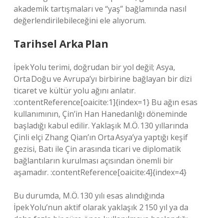
akademik tartışmaları ve “yaş” bağlamında nasıl
değerlendirilebileceğini ele alıyorum.
Tarihsel Arka Plan
İpek Yolu terimi, doğrudan bir yol değil; Asya,
Orta Doğu ve Avrupa’yı birbirine bağlayan bir dizi
ticaret ve kültür yolu ağını anlatır.
:contentReference[oaicite:1]{index=1} Bu ağın esas
kullanımının, Çin’in Han Hanedanlığı döneminde
başladığı kabul edilir. Yaklaşık M.Ö. 130 yıllarında
Çinli elçi Zhang Qian’ın Orta Asya’ya yaptığı keşif
gezisi, Batı ile Çin arasında ticari ve diplomatik
bağlantıların kurulması açısından önemli bir
aşamadır. :contentReference[oaicite:4]{index=4}
Bu durumda, M.Ö. 130 yılı esas alındığında
İpek Yolu’nun aktif olarak yaklaşık 2 150 yıl ya da