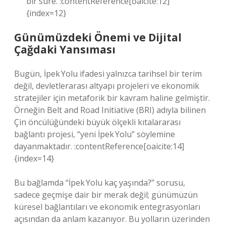
bir süre. :contentReference[oaicite:12]
{index=12}
Günümüzdeki Önemi ve Dijital
Çağdaki Yansıması
Bugün, İpek Yolu ifadesi yalnızca tarihsel bir terim
değil, devletlerarası altyapı projeleri ve ekonomik
stratejiler için metaforik bir kavram haline gelmiştir.
Örneğin Belt and Road Initiative (BRI) adıyla bilinen
Çin öncülüğündeki büyük ölçekli kıtalararası
bağlantı projesi, “yeni İpek Yolu” söylemine
dayanmaktadır. :contentReference[oaicite:14]
{index=14}
Bu bağlamda “İpek Yolu kaç yaşında?” sorusu,
sadece geçmişe dair bir merak değil; günümüzün
küresel bağlantıları ve ekonomik entegrasyonları
açısından da anlam kazanıyor. Bu yolların üzerinden