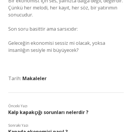
Bir ekonomist için ses, yalnızca dalga değil, değerdir.
Çünkü her melodi, her kayıt, her söz, bir yatırımın
sonucudur.
Son soru basittir ama sarsıcıdır:
Geleceğin ekonomisi sessiz mi olacak, yoksa
insanlığın sesiyle mi büyüyecek?
Tarih:
Makaleler
Önceki Yazı
Kalp kapakçığı sorunları nelerdir ?
Sonraki Yazı
Kanada ekonomisi nasıl ?