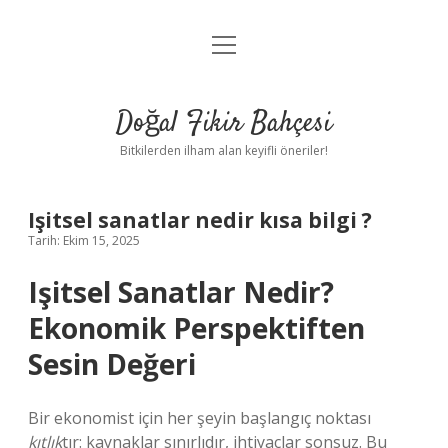
menüyü
Anasayfa
aç
Gizlilik Politikası
Doğal Fikir Bahçesi
Yasal Uyarı
Bitkilerden ilham alan keyifli öneriler!
Hakkımızda
Işitsel sanatlar nedir kısa bilgi ?
Tarih: Ekim 15, 2025
Işitsel Sanatlar Nedir?
Ekonomik Perspektiften
Sesin Değeri
Bir ekonomist için her şeyin başlangıç noktası
kıtlık
tır: kaynaklar sınırlıdır, ihtiyaçlar sonsuz. Bu