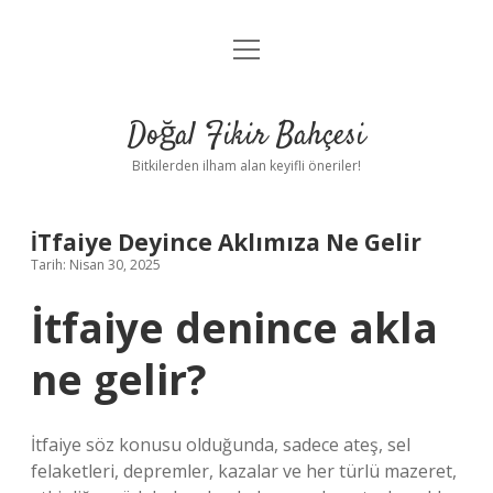
menüyü
Anasayfa
aç
Gizlilik Politikası
Doğal Fikir Bahçesi
Yasal Uyarı
Bitkilerden ilham alan keyifli öneriler!
Hakkımızda
İTfaiye Deyince Aklımıza Ne Gelir
Tarih: Nisan 30, 2025
İtfaiye denince akla
ne gelir?
İtfaiye söz konusu olduğunda, sadece ateş, sel
felaketleri, depremler, kazalar ve her türlü mazeret,