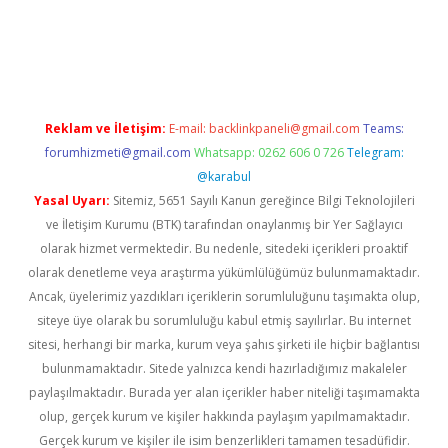
tt.net/
betexper.xyz
Reklam ve İletişim:
E-mail:
backlinkpaneli@gmail.com
Teams:
forumhizmeti@gmail.com
Whatsapp: 0262 606 0 726
Telegram:
@karabul
Yasal Uyarı:
Sitemiz, 5651 Sayılı Kanun gereğince Bilgi Teknolojileri
ve İletişim Kurumu (BTK) tarafından onaylanmış bir Yer Sağlayıcı
olarak hizmet vermektedir. Bu nedenle, sitedeki içerikleri proaktif
olarak denetleme veya araştırma yükümlülüğümüz bulunmamaktadır.
Ancak, üyelerimiz yazdıkları içeriklerin sorumluluğunu taşımakta olup,
siteye üye olarak bu sorumluluğu kabul etmiş sayılırlar. Bu internet
sitesi, herhangi bir marka, kurum veya şahıs şirketi ile hiçbir bağlantısı
bulunmamaktadır. Sitede yalnızca kendi hazırladığımız makaleler
paylaşılmaktadır. Burada yer alan içerikler haber niteliği taşımamakta
olup, gerçek kurum ve kişiler hakkında paylaşım yapılmamaktadır.
Gerçek kurum ve kişiler ile isim benzerlikleri tamamen tesadüfidir.