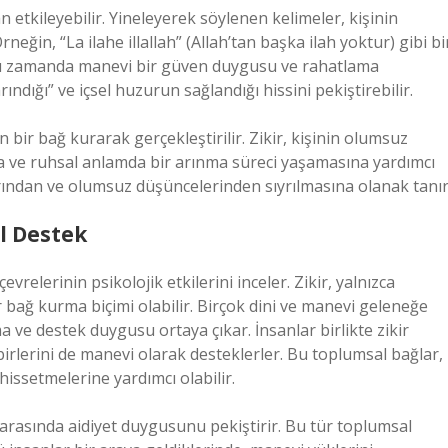
 etkileyebilir. Yineleyerek söylenen kelimeler, kişinin
rneğin, “La ilahe illallah” (Allah’tan başka ilah yoktur) gibi bi
 aynı zamanda manevi bir güven duygusu ve rahatlama
ındığı” ve içsel huzurun sağlandığı hissini pekiştirebilir.
n bir bağ kurarak gerçekleştirilir. Zikir, kişinin olumsuz
 ve ruhsal anlamda bir arınma süreci yaşamasına yardımcı
larından ve olumsuz düşüncelerinden sıyrılmasına olanak tanır
al Destek
çevrelerinin psikolojik etkilerini inceler. Zikir, yalnızca
r bağ kurma biçimi olabilir. Birçok dini ve manevi geleneğe
a ve destek duygusu ortaya çıkar. İnsanlar birlikte zikir
birlerini de manevi olarak desteklerler. Bu toplumsal bağlar,
issetmelerine yardımcı olabilir.
 arasında aidiyet duygusunu pekiştirir. Bu tür toplumsal