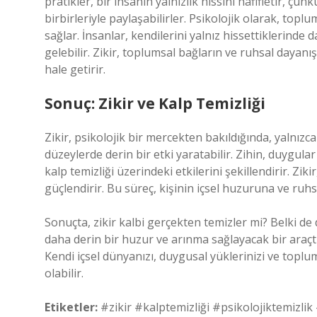
pratikler, bir insanın yalnızlık hissini hafifletir, çü
birbirleriyle paylaşabilirler. Psikolojik olarak, topl
sağlar. İnsanlar, kendilerini yalnız hissettiklerinde
gelebilir. Zikir, toplumsal bağların ve ruhsal daya
hale getirir.
Sonuç: Zikir ve Kalp Temizliği
Zikir, psikolojik bir mercekten bakıldığında, yalnızca
düzeylerde derin bir etki yaratabilir. Zihin, duygular
kalp temizliği üzerindeki etkilerini şekillendirir. Zi
güçlendirir. Bu süreç, kişinin içsel huzuruna ve ruhs
Sonuçta, zikir kalbi gerçekten temizler mi? Belki de 
daha derin bir huzur ve arınma sağlayacak bir araçtır
Kendi içsel dünyanızı, duygusal yüklerinizi ve topl
olabilir.
Etiketler:
#zikir #kalptemizliği #psikolojiktemizlik