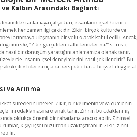
n ve Kalbin Arasındaki Bağlantı
 dinamikleri anlamaya çalışırken, insanların içsel huzuru
emek her zaman ilgi çekicidir. Zikir, birçok kültürde ve
anevi arınmaya ulaşmanın bir yolu olarak kabul edilir. Ancak
ndüğümüzde, “Zikir gerçekten kalbi temizler mi?” sorusu,
nda nasıl bir dönüşüm yarattığını anlamamıza olanak tanır.
 düzeylerde insanın içsel deneyimlerini nasıl şekillendirir? Bu
psikolojik etkilerini üç ana perspektiften – bilişsel, duygusal
ası ve Arınma
 dikkat süreçlerini inceler. Zikir, bir kelimenin veya cümlenin
üreçlerini odaklamasına olanak tanır. Zihnin bu odaklanmış
ında oldukça önemli bir rahatlama aracı olabilir. Zihinsel
umlar, kişiyi içsel huzurdan uzaklaştırabilir. Zikir, zihni
ebilir.