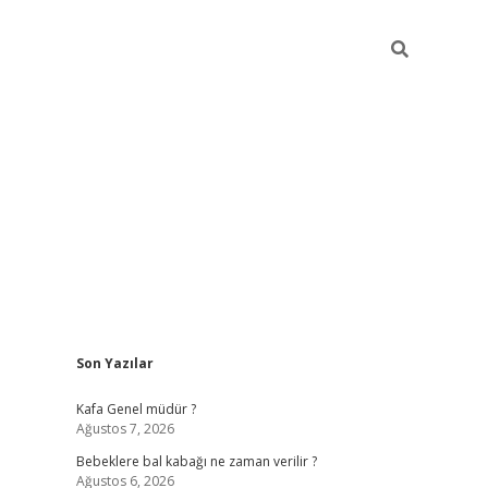
Sidebar
Son Yazılar
https://elexbett.net/
be
Kafa Genel müdür ?
Ağustos 7, 2026
Bebeklere bal kabağı ne zaman verilir ?
Ağustos 6, 2026