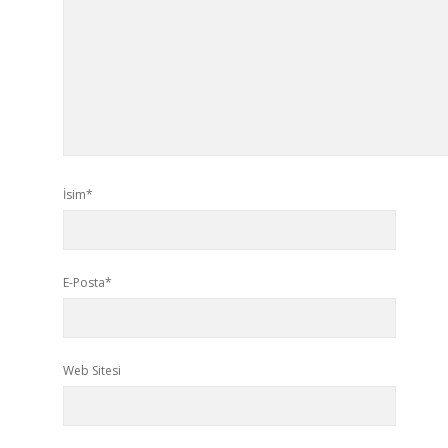
İsim*
E-Posta*
Web Sitesi