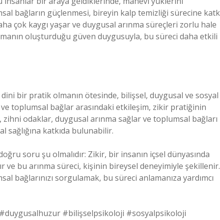
nkü insanlar bir araya geldiklerinde, manevi yüklerini
umsal bağların güçlenmesi, bireyin kalp temizliği sürecine katk
 daha çok kaygı yaşar ve duygusal arınma süreçleri zorlu hale
nışmanın oluşturduğu güven duygusuyla, bu süreci daha etkili
 dini bir pratik olmanın ötesinde, bilişsel, duygusal ve sosyal
 ve toplumsal bağlar arasındaki etkileşim, zikir pratiğinin
kir, zihni odaklar, duygusal arınma sağlar ve toplumsal bağları
al sağlığına katkıda bulunabilir.
doğru soru şu olmalıdır: Zikir, bir insanın içsel dünyasında
 ve bu arınma süreci, kişinin bireysel deneyimiyle şekillenir.
umsal bağlarınızı sorgulamak, bu süreci anlamanıza yardımcı
 #duygusalhuzur #bilişselpsikoloji #sosyalpsikoloji