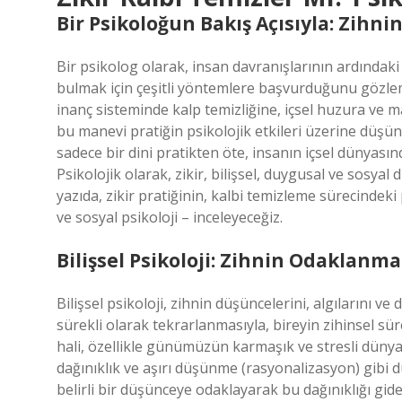
Bir Psikoloğun Bakış Açısıyla: Zihni
Bir psikolog olarak, insan davranışlarının ardındaki
bulmak için çeşitli yöntemlere başvurduğunu gözleml
inanç sisteminde kalp temizliğine, içsel huzura ve m
bu manevi pratiğin psikolojik etkileri üzerine düşü
sadece bir dini pratikten öte, insanın içsel dünyası
Psikolojik olarak, zikir, bilişsel, duygusal ve sosyal
yazıda, zikir pratiğinin, kalbi temizleme sürecindeki 
ve sosyal psikoloji – inceleyeceğiz.
Bilişsel Psikoloji: Zihnin Odaklanm
Bilişsel psikoloji, zihnin düşüncelerini, algılarını ve
sürekli olarak tekrarlanmasıyla, bireyin zihinsel s
hali, özellikle günümüzün karmaşık ve stresli dünyas
dağınıklık ve aşırı düşünme (rasyonalizasyon) gibi dur
belirli bir düşünceye odaklayarak bu dağınıklığı gider