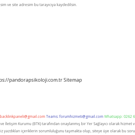
im ve site adresim bu tarayıcıya kaydedilsin.
ps://pandorapsikoloji.com.tr
Sitemap
backlinkpaneli@gmail.com
Teams:
forumhizmeti@gmail.com
Whatsapp: 0262 6
i ve İletişim Kurumu (BTK) tarafından onaylanmış bir Yer Sağlayıcı olarak hizmet 
zdıkları içeriklerin sorumluluğunu taşımakta olup, siteye üye olarak bu sorumlu