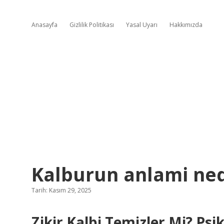
Anasayfa
Gizlilik Politikası
Yasal Uyarı
Hakkımızda
Kalburun anlami ned
Tarih: Kasım 29, 2025
Zikir Kalbi Temizler Mi? Psi