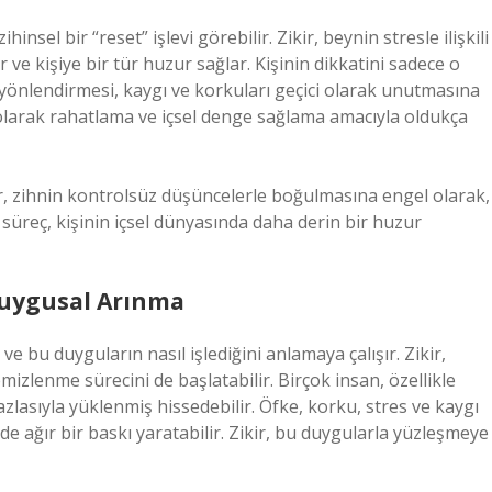
insel bir “reset” işlevi görebilir. Zikir, beynin stresle ilişkili
r ve kişiye bir tür huzur sağlar. Kişinin dikkatini sadece o
yönlendirmesi, kaygı ve korkuları geçici olarak unutmasına
sel olarak rahatlama ve içsel denge sağlama amacıyla oldukça
ir, zihnin kontrolsüz düşüncelerle boğulmasına engel olarak,
 süreç, kişinin içsel dünyasında daha derin bir huzur
 Duygusal Arınma
ve bu duyguların nasıl işlediğini anlamaya çalışır. Zikir,
mizlenme sürecini de başlatabilir. Birçok insan, özellikle
zlasıyla yüklenmiş hissedebilir. Öfke, korku, stres ve kaygı
inde ağır bir baskı yaratabilir. Zikir, bu duygularla yüzleşmeye