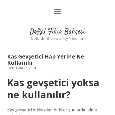
menüyü
Anasayfa
aç
Gizlilik Politikası
Doğal Fikir Bahçesi
Yasal Uyarı
Bitkilerden ilham alan keyifli öneriler!
Hakkımızda
Kas Gevşetici Hap Yerine Ne
Kullanılır
Tarih: Ekim 28, 2024
Kas gevşetici yoksa
ne kullanılır?
Kas gevşetici etkisi olan bitkiler şunlardır: elma