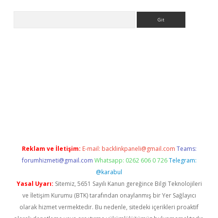
Arama
/
betexper.xyz
Reklam ve İletişim:
E-mail:
backlinkpaneli@gmail.com
Teams:
forumhizmeti@gmail.com
Whatsapp: 0262 606 0 726
Telegram:
@karabul
Yasal Uyarı:
Sitemiz, 5651 Sayılı Kanun gereğince Bilgi Teknolojileri
ve İletişim Kurumu (BTK) tarafından onaylanmış bir Yer Sağlayıcı
olarak hizmet vermektedir. Bu nedenle, sitedeki içerikleri proaktif