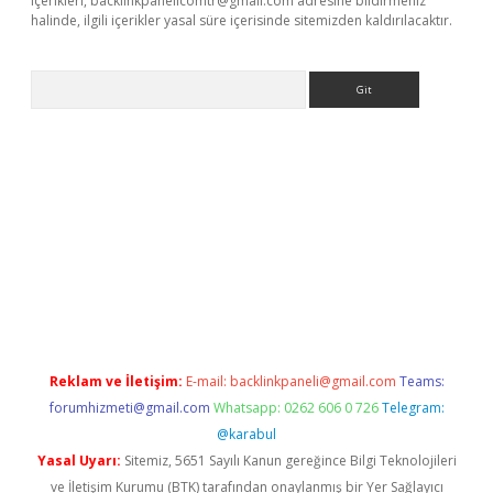
içerikleri,
backlinkpanelicomtr@gmail.com
adresine bildirmeniz
halinde, ilgili içerikler yasal süre içerisinde sitemizden kaldırılacaktır.
Arama
et/
betexper.xyz
Reklam ve İletişim:
E-mail:
backlinkpaneli@gmail.com
Teams:
forumhizmeti@gmail.com
Whatsapp: 0262 606 0 726
Telegram:
@karabul
Yasal Uyarı:
Sitemiz, 5651 Sayılı Kanun gereğince Bilgi Teknolojileri
ve İletişim Kurumu (BTK) tarafından onaylanmış bir Yer Sağlayıcı