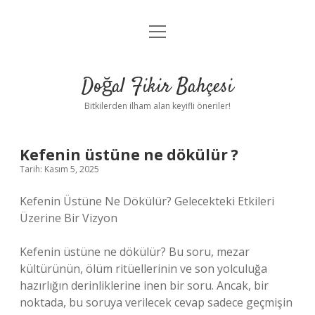
menüyü
Anasayfa
aç
Gizlilik Politikası
Doğal Fikir Bahçesi
Yasal Uyarı
Bitkilerden ilham alan keyifli öneriler!
Hakkımızda
Kefenin üstüne ne dökülür ?
Tarih: Kasım 5, 2025
Kefenin Üstüne Ne Dökülür? Gelecekteki Etkileri
Üzerine Bir Vizyon
Kefenin üstüne ne dökülür? Bu soru, mezar
kültürünün, ölüm ritüellerinin ve son yolculuğa
hazırlığın derinliklerine inen bir soru. Ancak, bir
noktada, bu soruya verilecek cevap sadece geçmişin