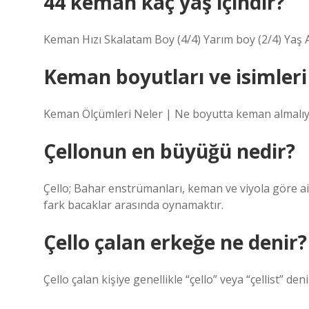
44 keman kaç yaş içindir?
Keman Hızı Skalatam Boy (4/4) Yarım boy (2/4) Yaş A
Keman boyutları ve isimleri
Keman Ölçümleri Neler | Ne boyutta keman almalı
Çellonun en büyüğü nedir?
Çello; Bahar enstrümanları, keman ve viyola göre ail
fark bacaklar arasında oynamaktır.
Çello çalan erkeğe ne denir?
Çello çalan kişiye genellikle “çello” veya “çellist” deni