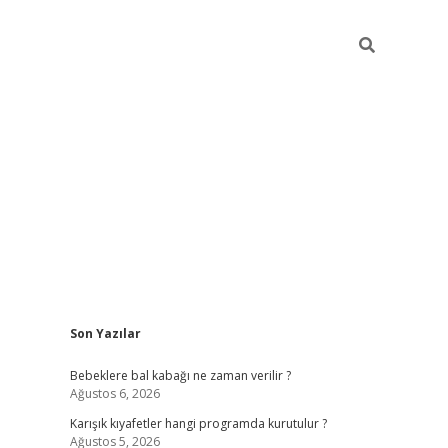
Sidebar
Son Yazılar
https://elexbett.net/
betex
Bebeklere bal kabağı ne zaman verilir ?
Ağustos 6, 2026
Karışık kıyafetler hangi programda kurutulur ?
Ağustos 5, 2026