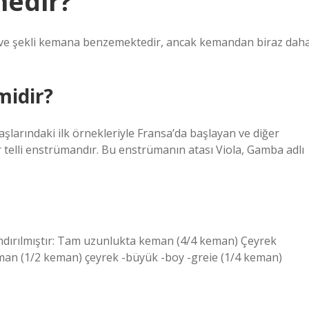
nedir?
dir ve şekli kemana benzemektedir, ancak kemandan biraz dah
midir?
 başlarındaki ilk örnekleriyle Fransa’da başlayan ve diğer
r telli enstrümandır. Bu enstrümanın atası Viola, Gamba adlı
andırılmıştır: Tam uzunlukta keman (4/4 keman) Çeyrek
n (1/2 keman) çeyrek -büyük -boy -greie (1/4 keman)